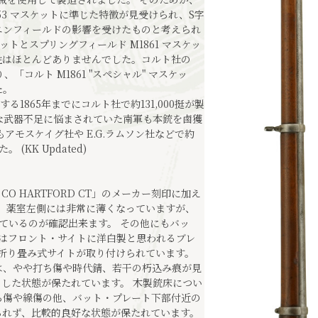
853 マスケットに準じた特徴が見受けられ、S字
エンフィールドの影響を受けたものと考えられ
ットとスプリングフィールド M1861 マスケッ
性はほとんどありませんでした。コルト社の
「コルト M1861 "スペシャル" マスケッ
た。
る1865年までにコルト社で約131,000挺が製
な武器不足に悩まされていた南軍も本銃を鹵獲
アモスケイグ社や E.G.ラムソン社などで約
(KK Updated)
FG CO HARTFORD CT」のメーカー刻印に加え
た、薬室左側には非常に薄くなっていますが、
刻されているのが確認出来ます。 その他にもバッ
品はフロント・サイトに洋白製と思われるブレ
折り畳み式サイトが取り付けられています。
は、やや打ち傷や時代錆、若干の朽込み痕が見
した状態が保たれています。 木製銃床につい
ち傷や線傷の他、バット・プレート下部付近の
られず、比較的良好な状態が保たれています。