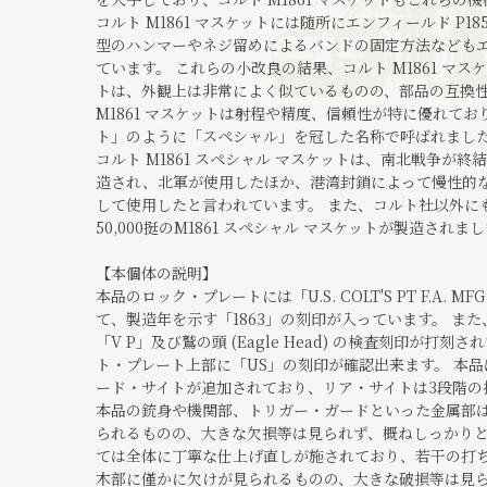
コルト M1861 マスケットには随所にエンフィールド P1
型のハンマーやネジ留めによるバンドの固定方法なども
ています。 これらの小改良の結果、コルト M1861 マスケ
トは、外観上は非常によく似ているものの、部品の互換
M1861 マスケットは射程や精度、信頼性が特に優れており、
ト」のように「スペシャル」を冠した名称で呼ばれまし
コルト M1861 スペシャル マスケットは、南北戦争が終結す
造され、北軍が使用したほか、港湾封鎖によって慢性的
して使用したと言われています。 また、コルト社以外にも
50,000挺のM1861 スペシャル マスケットが製造されました。 
【本個体の説明】
本品のロック・プレートには「U.S. COLT'S PT F.A. M
て、製造年を示す「1863」の刻印が入っています。 ま
「V P」及び鷲の頭 (Eagle Head) の検査刻印が打
ト・プレート上部に「US」の刻印が確認出来ます。 本
ード・サイトが追加されており、リア・サイトは3段階の
本品の銃身や機関部、トリガー・ガードといった金属部
られるものの、大きな欠損等は見られず、概ねしっかりと
ては全体に丁寧な仕上げ直しが施されており、若干の打
木部に僅かに欠けが見られるものの、大きな破損等は見