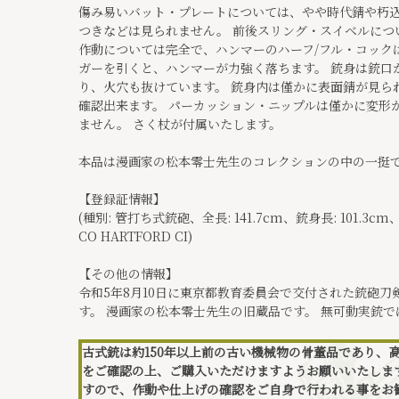
傷み易いバット・プレートについては、やや時代錆や朽
つきなどは見られません。 前後スリング・スイベルにつ
作動については完全で、ハンマーのハーフ/フル・コック
ガーを引くと、ハンマーが力強く落ちます。 銃身は銃口か
り、火穴も抜けています。 銃身内は僅かに表面錆が見ら
確認出来ます。 パーカッション・ニップルは僅かに変形
ません。 さく杖が付属いたします。
本品は漫画家の松本零士先生のコレクションの中の一挺です
【登録証情報】
(種別: 管打ち式銃砲、全長: 141.7cm、銃身長: 101.3cm、口径
CO HARTFORD CI)
【その他の情報】
令和5年8月10日に東京都教育委員会で交付された銃砲
す。 漫画家の松本零士先生の旧蔵品です。 無可動実銃
古式銃は約150年以上前の古い機械物の骨董品であり、
をご確認の上、ご購入いただけますようお願いいたしま
すので、作動や仕上げの確認をご自身で行われる事をお