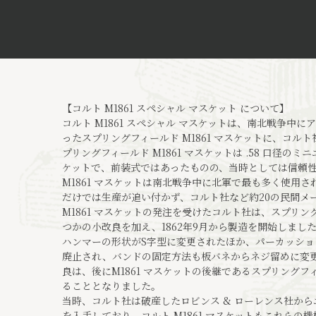
【コルト M1861 スペシャル マスケット について】
コルト M1861 スペシャル マスケットは、南北戦争中に
ったスプリングフィールド M1861 マスケットに、コル
プリングフィールド M1861 マスケットは .58 口径のミ
ケットで、前装式ではあったものの、当時としては信頼
M1861 マスケットは南北戦争中に北軍で最も多く使用
だけでは生産が追い付かず、コルト社など約20の民間メ
M1861 マスケットの発注を受けたコルト社は、スプリング
つかの小改良を加え、1862年9月から製造を開始しました
ハンマーの形状がS字型に変更されたほか、パーカッション
廃止され、バンドの固定方法も板バネからネジ留めに変更
良は、後にM1861 マスケットの後継であるスプリングフィ
ることとなりました。
当時、コルト社は破産したロビンス & ローレンス社からエ
を入手しており、コルト M1861 マスケットもこれらの