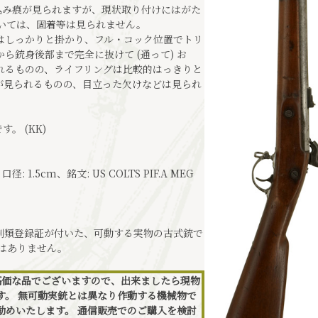
込み痕が見られますが、現状取り付けにはがた
いては、固着等は見られません。
はしっかりと掛かり、フル・コック位置でトリ
ら銃身後部まで完全に抜けて (通って) お
れるものの、ライフリングは比較的はっきりと
が見られるものの、目立った欠けなどは見られ
。 (KK)
: 1.5cm、銘文: US COLTS PIF.A MEG
刀剣類登録証が付いた、可動する実物の古式銃で
ではありません。
高価な品でございますので、出来ましたら現物
す。 無可動実銃とは異なり作動する機械物で
勧めいたします。 通信販売でのご購入を検討