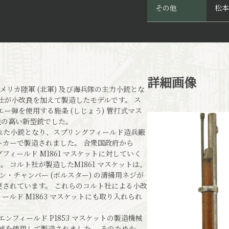
その他
松本
詳細画像
アメリカ陸軍 (北軍) 及び海兵隊の主力小銃とな
ト社が小改良を加えて製造したモデルです。 ス
ニエー弾を使用する施条 (しじょう) 管打式マス
性の高い新型銃でした。
された小銃となり、スプリングフィールド造兵廠
ーカーで製造されました。 合衆国政府から
フィールド M1861 マスケットに対していく
。 コルト社が製造したM1861 マスケットは、
・チャンバー (ボルスター) の清掃用ネジが
されています。 これらのコルト社による小改
ールド M1863 マスケットにも取り入れられ
ンフィールド P1853 マスケットの製造機械
機械を使用して製造されました。 そのためか、