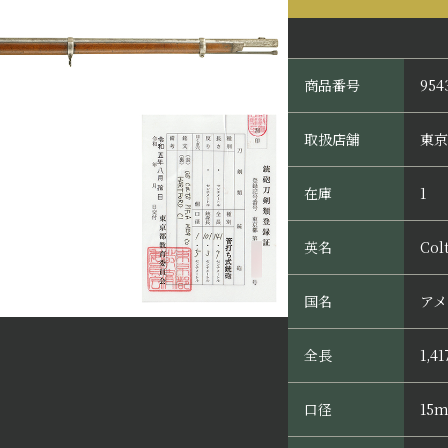
商品番号
954
取扱店舗
東京
在庫
1
英名
Col
国名
アメ
全長
1,4
口径
15