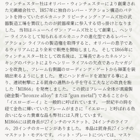
ウィンチェスター社はオリバー・ウィンチェスターにより創業され
た元繊維会社で、1857年に独自のレバー・アクション構造のパテ
ントを持っていたボルカニック リピーティング・アームズ社の武
器製造工場を買収したのが銃器産業に参入する切っ掛けとなりま
した。 当初はニューヘイヴン・アームズ社として創業し、ヘンリ
ー ライフルとして知られるボルカニックの進化型であるレバー・
アクション ライフルの製造権を取得すると、オリバーの息子であ
るウィリアムにより全米で販売を開始しました。 そして1866年に
ウィンチェスター社として改名後は、工場長であったネルソン・
キングのパテントによりヘンリー ライフルの欠点であったマガジ
ンを改良し、フレーム右側面のローディング・ゲートから弾薬を装
填出来るようにしました。 更にハンドガードを追加する事によ
り、連続射撃による銃身の過熱から手を守る工夫などの改良を施
した「M1866」を発売しました。 この銃はフレーム全体が真鍮製
(砲金製="bronze alloy" または "gun metal") であることから
「イエローボーイ」と一般的に呼ばれています。 一世紀半の時を
経て金色に輝いていたフレームがまさに「イエロー」と呼ばれる色
合いになった貴重な品も弊社には入荷しています。
M1866には銃身長が27インチのマスケット、24インチのライフ
ル、20インチのカービンがありました。 本品は銃身長27インチの
マスケット・モデルです。 バット・プレートについては、マスケ