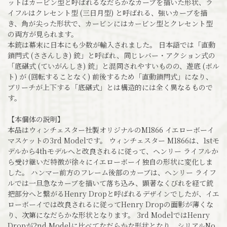
ットはカービン型と呼ばれるなだらかなカーブを描いた形状、ラ
イフルはクレセント型 (三日月型) と呼ばれる、強いカーブを描
き、角が尖った形状で、カービンにはカービン型とクレセント型
の両方が見られます。
本銃は幕末に日本にも少数が輸入されました。 日本語では「直動
鎖閂式 (ささんしき) 銃」と呼ばれ、同じレバー・アクション式の
「底碪式 (ていがんしき) 銃」と混同されやすいものの、遊底 (ボル
ト) が (回転することなく) 前後するため「直動鎖閂式」になり、
ブリーチが上下する「底碪式」とは構造的には全く異なるもので
す。
【本個体の説明】
本品はウィンチェスター社製オリジナルのM1866 イエローボーイ
マスケットの3rd Modelです。 ウィンチェスター M1866は、1stモ
デルから4thモデルへと改良されるに従って、ヘンリー ライフルか
ら受け継いだ特徴が徐々にイエローボーイ独自の形状に変化しま
した。 ハンマー前方のフレーム後部のカーブは、ヘンリー ライフ
ルでは一旦急なカーブを描いて落ち込み、顕著なくびれを経て銃
把部分へと繋がるHenry Dropと呼ばれるデザインでしたが、イエ
ローボーイでは改良されるに従ってHenry Dropの面影が薄くな
り、次第になだらかな形状となります。 3rd ModelではHenry
Dropが2nd Modelに比べてなだらかな形状となり、シリアルNo.