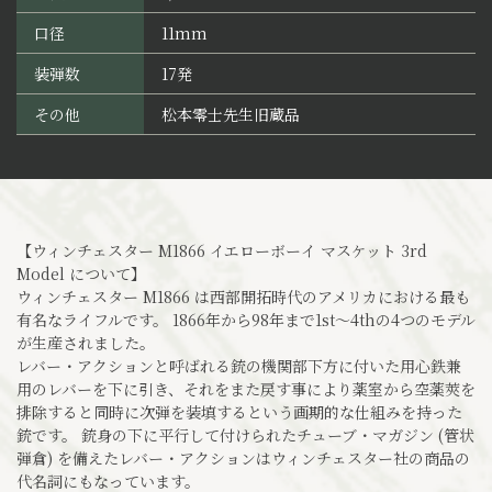
口径
11mm
装弾数
17発
その他
松本零士先生旧蔵品
【ウィンチェスター M1866 イエローボーイ マスケット 3rd
Model について】
ウィンチェスター M1866 は西部開拓時代のアメリカにおける最も
有名なライフルです。 1866年から98年まで1st～4thの4つのモデル
が生産されました。
レバー・アクションと呼ばれる銃の機関部下方に付いた用心鉄兼
用のレバーを下に引き、それをまた戻す事により薬室から空薬莢を
排除すると同時に次弾を装填するという画期的な仕組みを持った
銃です。 銃身の下に平行して付けられたチューブ・マガジン (管状
弾倉) を備えたレバー・アクションはウィンチェスター社の商品の
代名詞にもなっています。