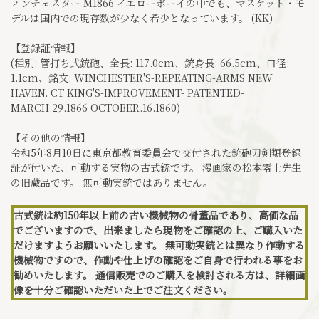
ィンチェスター M1866 イエローボーイの中でも、マスケット・モ
デルは国内での現存数が少なく希少となっています。 (KK)
【登録証情報】
(種別: 管打ち式銃砲、全長: 117.0cm、銃身長: 66.5cm、口径:
1.1cm、銘文: WINCHESTER'S-REPEATING-ARMS NEW
HAVEN. CT KING'S-IMPROVEMENT- PATENTED-
MARCH.29.1866 OCTOBER.16.1860)
【その他の情報】
令和5年8月10日に東京都教育委員会で交付された銃砲刀剣類登録
証が付いた、可動する実物の古式銃です。 漫画家の松本零士先生
の旧蔵品です。 無可動実銃ではありません。
古式銃は約150年以上前の古い機械物の骨董品であり、高価な品
でございますので、出来ましたら現物をご確認の上、ご購入いた
だけますようお願いいたします。 無可動実銃とは異なり作動する
機械物ですので、作動や仕上げの確認をご自身で行われる事をお
勧めいたします。 通信販売でのご購入を検討される方は、詳細画
像を十分ご確認いただいた上でご注文ください。