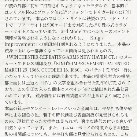
が銃の外部に初めて打刻されるようになったモデルで、基本的に
はシリアルNo.はブロック体に近いフォントでトリガー後方に打刻
されています。 本品のフロント・サイトは鉄製のブレード・サイ
トで、リア・サイトは900ヤードまで対応した折り畳み式のラダ
ー・サイトとなっています。 3rd Modelではヘンリーのパテント
刻印が省略されるようになった代わりに、「King's
Improvement」の刻印が打刻されるようになりました。 本品の
銃身上面にも一部薄くなっている箇所は見られるものの、
「WINCHESTER-REPEATING-ARMS NEW HAVEN CT.」のメー
カー・アドレス刻印及び「KING'S-IMPROVEMENT-PATENTED-
MARCH 29. 1866. OCTOBER 16. 1860.」のパテント刻印が二行に
わたって入っているのが確認出来ます。 本品の排莢孔前方の機関
部上面には王冠と「RV」の文字を組み合わせた刻印が打刻されて
おり、この刻印の入った個体はスペイン向けに輸出された品と言
われています。 銃身前部には着剣装置がネジ止めにより固定され
ています。
本品の銃身やアンダー・レバーといった金属部は、やや打ち傷や経
年による褪色の他、若干の時代錆及び表面錆痕が見受けられるも
のの、現状目立った欠損等は見られず、適度な時代の付いた良い雰
囲気となっています。 また、イエローボーイの特徴でもある砲金
製の機関部についても、やや打ち傷は見受けられるものの、こち