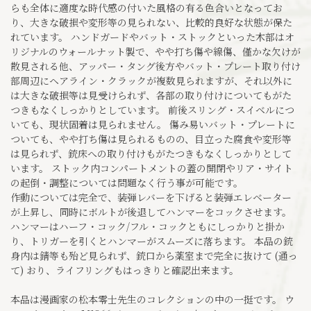
らも全体に適度な時代感の付いた風格の有る色合いとなってお
り、大きな破損や変形等の見られない、比較的良好な状態が保た
れています。 ハンドガードやバット・ストックといった木部はオ
リジナルのウォールナット製で、やや打ち傷や線傷、僅かな欠けが
散見される他、アッパー・タング後方やバット・プレート取り付け
部周辺にヘアライン・クラックが複数見られますが、それ以外に
は大きな破損等は見受けられず、各部の取り付けについてもがた
つきもなくしっかりとしています。 前後スリング・スイベルにつ
いても、現状固着は見られません。 傷み易いバット・プレートに
ついても、やや打ち傷は見られるものの、目立った腐食や変形等
は見られず、銃床への取り付けもがたつきもなくしっかりとして
います。 ストック内コンパートメントの蓋の開閉やリア・サイト
の起倒・調整については問題なく行う事が可能です。
作動については完全で、装弾レバーを下げると装弾エレベーター
が上昇し、同時にボルトが後退してハンマーをコックさせます。
ハンマーはハーフ・コック/フル・コックともにしっかりと掛か
り、トリガーを引くとハンマーがスムーズに落ちます。 本品の銃
身内は錆等も殆ど見られず、銃口から薬室まで完全に抜けて (通っ
て) おり、ライフリングもはっきりと確認出来ます。
本品は漫画家の松本零士先生のコレクションの中の一挺です。 ウ