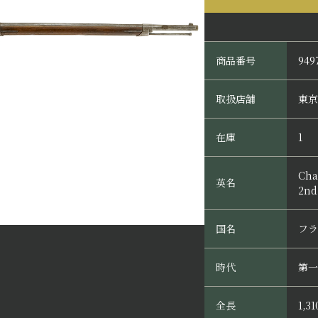
商品番号
949
取扱店舗
東京
在庫
1
Cha
英名
2nd
国名
フラ
時代
第一
全長
1,3