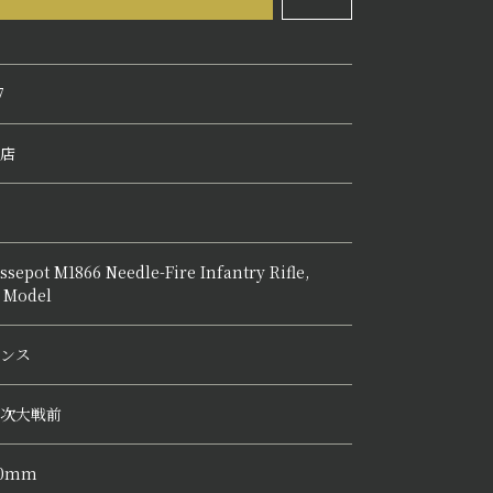
7
店
ssepot M1866 Needle-Fire Infantry Rifle,
 Model
ンス
次大戦前
10mm