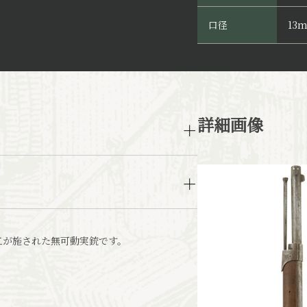
口径
13
詳細画像
工が施された無可動実銃です。