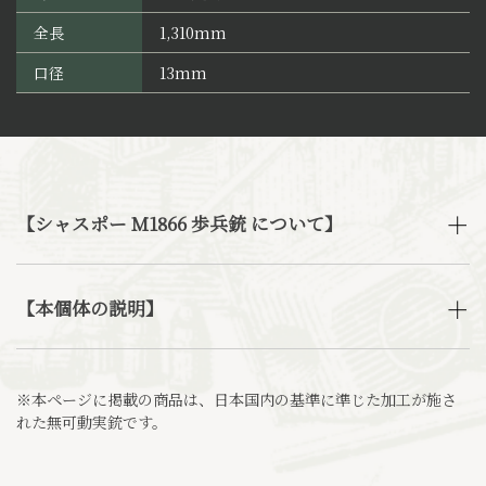
全長
1,310mm
口径
13mm
【シャスポー M1866 歩兵銃 について】
【本個体の説明】
※本ページに掲載の商品は、日本国内の基準に準じた加工が施さ
れた無可動実銃です。