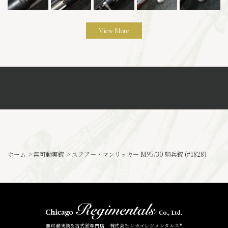
View More
ホーム
>
無可動実銃
>
ステアー・マンリッカー M95/30 騎兵銃 (#1828)
無可動実銃&古式銃専門店 株式会社シカゴレジメンタルス®