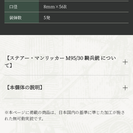
口径
8mm×56R
装弾数
5発
【ステアー・マンリッカー M95/30 騎兵銃 につい
て】
【本個体の説明】
※本ページに掲載の商品は、日本国内の基準に準じた加工が施さ
れた無可動実銃です。