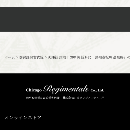
ホーム
>
登録証付古式銃
>
火縄銃 讃岐十匁中筒 銃身に「讃州高松城 高知縣」の
無可動実銃&古式銃専門店 株式会社シカゴレジメンタルス®
オンラインストア