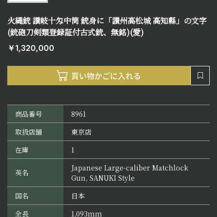
火縄銃 讃岐十匁中筒 銃身に「讃州高松城 高知縣」の文字
(銃砲刀剣類登録証付古式銃、無銘)(愛)
￥1,320,000
商品番号
8961
取扱店舗
東京店
在庫
1
Japanese Large-caliber Matchlock
英名
Gun, SANUKI Style
国名
日本
全長
1,093mm