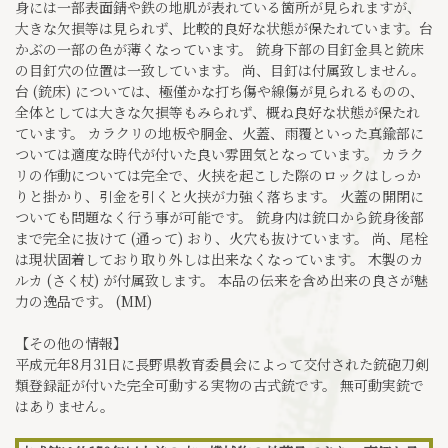
身には一部表面錆や鉄の地肌が表れている箇所が見られますが、
大きな欠損等は見られず、比較的良好な状態が保たれています。台
かぶの一部の色が薄くなっています。 銃身下部の目釘金具と銃床
の目釘穴の位置は一致しています。 尚、目釘は付属致しません。
台 (銃床) については、極僅かな打ち傷や線傷が見られるものの、
全体としては大きな欠損等もみられず、概ね良好な状態が保たれ
ています。 カラクリの地板や胴金、火蓋、雨覆といった真鍮部に
ついては適度な時代が付いた良い雰囲気となっています。 カラク
リの作動については完全で、火挟を起こした際のロックはしっか
りと掛かり、引金を引くと火挟が力強く落ちます。 火蓋の開閉に
ついても問題なく行う事が可能です。 銃身内は銃口から銃身後部
まで完全に抜けて (通って) おり、火穴も抜けています。 尚、尾栓
は現状固着しており取り外しは出来なくなっています。 木製のカ
ルカ (さく杖) が付属致します。 本品の伝来を含め出来の良さが魅
力の逸品です。 (MM)
【その他の情報】
平成元年8月31日に長野県教育委員会によって交付された銃砲刀剣
類登録証が付いた完全可動する実物の古式銃です。 無可動実銃で
はありません。