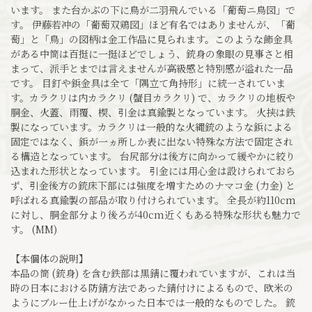
います。 また台かぶの下に鳥が二羽飛んでいる「葡萄ニ鳥図」で
す。 伊藤若冲の「葡萄双鶏図」ほど有名ではありませんが、「葡
萄」と「鳥」の図柄は金工作品に見られます。このような飾金具
がある中筒は百挺に一挺ほどでしょう、銃身の象眼の見事さと相
まって、派手とまでは言えませんが高級感と特別感が溢れた一品
です。 目釘や鋲金具は全て「隅立て角持形」に統一されていま
す。カラクリは内カラクリ (蟹目カラクリ) で、カラクリの地板や
胴金、火蓋、雨覆、楔、引金は真鍮製となっています。 火挟は鉄
製になっています。カラクリは一般的な火縄銃のような鋲による
固定ではなく、鋲が一ヵ所しか表に出ない特殊な方法で固定され
る構造となっています。 台尻部分は後方に向かって緩やかに絞り
込まれた形状となっています。 引金には用心金は設けられておら
ず、引金後方の銃床下部には強度を増すためのナマコ金 (力金) と
呼ばれる真鍮製の部品が取り付けられています。 全長が約110cm
に対し、胴金部分より後ろが40cm近くもある特殊な形状も魅力で
す。 (MM)
【本個体の説明】
本品の筒 (銃身) を含む鉄部は黒錆に覆われていますが、これは当
時の日本における防錆方法であった錆付けによるもので、欧米の
ようにブルー仕上げがなかった日本では一般的なものでした。 銃