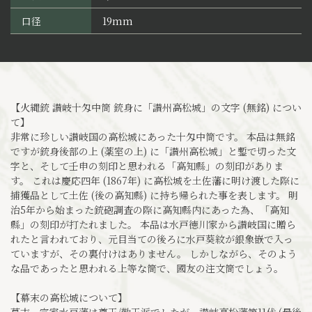
口径
19mm
【火縄銃 讃岐十匁中筒 銃身に「讃州高松城」の文字 (無銘) につい
て】
非常に珍しい讃岐国の高松城にあった十匁中筒です。 本品は無銘
ですが銃身後部の上 (薬室の上) に「讃州高松城」と鏨で切った文
字と、そして壬申の刻印と思われる「高知縣」の刻印がありま
す。 これは慶応四年 (1867年) に高松城を土佐藩に明け渡した際に
捕獲品として土佐 (後の高知縣) に持ち帰られた事を表します。 明
治5年から始まった銃砲調査の際に高知縣内にあった為、「高知
縣」の刻印が打たれました。 本品は水戸徳川家から讃岐国に贈ら
れたと言われており、元目当ての後ろに水戸葵紋が銀象嵌で入っ
ていますが、その裏付けはありません。 しかしながら、そのよう
な品であったと思われる上等な筒で、國友の注文筒でしょう。
【幕末の高松城について】
幕末、宗家水戸藩は尊王/勤王派でしたが、讃岐高松藩第11代 (最後