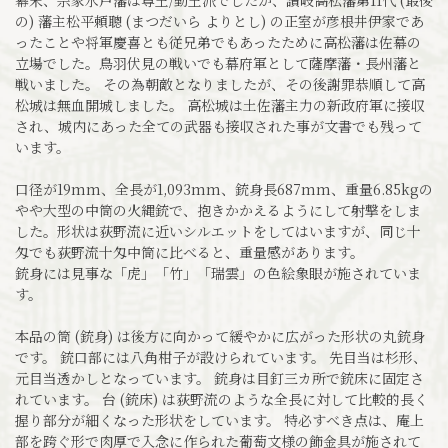
の) 藩主松平頼聰 (まつだいら よりとし) の正室が彦根井伊家であ
ったことや将軍慶喜とも従兄弟でもあったために高松藩は佐幕の
立場でした。鳥羽伏見の戦いでも幕府軍として薩摩藩・長州藩と
戦いました。 その為朝敵となりましたが、その後謝罪恭順して高
松城は無血開城しました。 高松城は土佐藩主力の新政府軍に接収
され、城内にあった全ての武器も接収された事が文書でも残って
います。
口径が19mm、全長が1,093mm、銃身長687mm、重量6.85kgの
やや大型の中筒の火縄銃で、抱きかかえるようにして射撃をしま
した。形状は荻野流に近いシルエットをしてはいますが、同じ十
匁でも荻野流十匁中筒に比べると、重量感があります。
銃身には見事な「虎」「竹」「瑞雲」の色絵象眼が施されていま
す。
本品の筒 (銃身) は後方に向かって緩やかに広がった形状の丸銃身
です。 銃口部には八角柑子が設けられています。 先目当は杉形、
元目当透かしとなっています。 銃身は目釘三カ所で銃床に固定さ
れています。 台 (銃床) は荻野流のような全長に対して比較的長く
握り部分が細くなった形状をしています。 特必すべき点は、庵上
部を跨ぐ形で肉厚で入念に作られた葡萄文様の飾金具が施されて