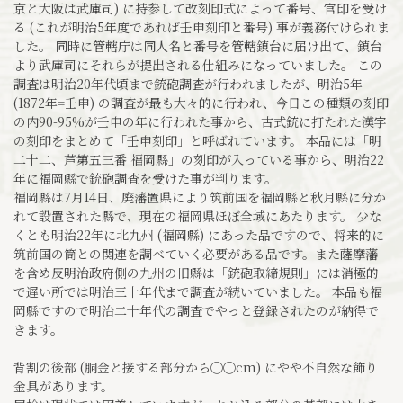
京と大阪は武庫司) に持参して改刻印式によって番号、官印を受け
る (これが明治5年度であれば壬申刻印と番号) 事が義務付けられま
した。 同時に管轄庁は同人名と番号を管轄鎮台に届け出て、鎮台
より武庫司にそれらが提出される仕組みになっていました。 この
調査は明治20年代頃まで銃砲調査が行われましたが、明治5年
(1872年=壬申) の調査が最も大々的に行われ、今日この種類の刻印
の内90-95%が壬申の年に行われた事から、古式銃に打たれた漢字
の刻印をまとめて「壬申刻印」と呼ばれています。 本品には「明
二十二、芦第五三番 福岡縣」の刻印が入っている事から、明治22
年に福岡縣で銃砲調査を受けた事が判ります。
福岡縣は7月14日、廃藩置県により筑前国を福岡縣と秋月縣に分か
れて設置された縣で、現在の福岡県ほぼ全域にあたります。 少な
くとも明治22年に北九州 (福岡縣) にあった品ですので、将来的に
筑前国の筒との関連を調べていく必要がある品です。また薩摩藩
を含め反明治政府側の九州の旧縣は「銃砲取締規則」には消極的
で遅い所では明治三十年代まで調査が続いていました。 本品も福
岡縣ですので明治二十年代の調査でやっと登録されたのが納得で
きます。
背割の後部 (胴金と接する部分から◯◯cm) にやや不自然な飾り
金具があります。