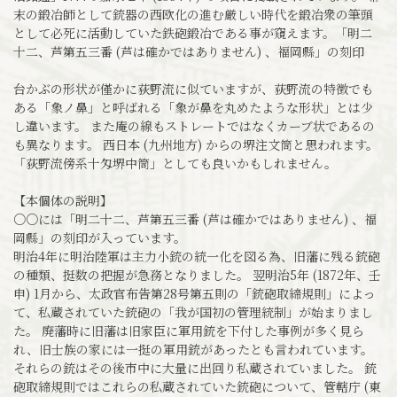
末の鍛冶師として銃器の西欧化の進む厳しい時代を鍛冶衆の筆頭
として必死に活動していた鉄砲鍛冶である事が窺えます。「明二
十二、芦第五三番 (芦は確かではありません) 、福岡縣」の刻印
台かぶの形状が僅かに荻野流に似ていますが、荻野流の特徴でも
ある「象ノ鼻」と呼ばれる「象が鼻を丸めたような形状」とは少
し違います。 また庵の線もストレートではなくカーブ状であるの
も異なります。 西日本 (九州地方) からの堺注文筒と思われます。
「荻野流傍系十匁堺中筒」としても良いかもしれません。
【本個体の説明】
○○には「明二十二、芦第五三番 (芦は確かではありません) 、福
岡縣」の刻印が入っています。
明治4年に明治陸軍は主力小銃の統一化を図る為、旧藩に残る銃砲
の種類、挺数の把握が急務となりました。 翌明治5年 (1872年、壬
申) 1月から、太政官布告第28号第五則の「銃砲取締規則」によっ
て、私蔵されていた銃砲の「我が国初の管理統制」が始まりまし
た。 廃藩時に旧藩は旧家臣に軍用銃を下付した事例が多く見ら
れ、旧士族の家には一挺の軍用銃があったとも言われています。
それらの銃はその後市中に大量に出回り私蔵されていました。 銃
砲取締規則ではこれらの私蔵されていた銃砲について、管轄庁 (東