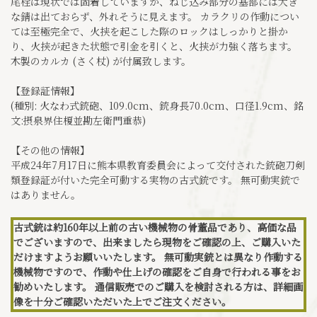
尾栓は現状では固着していますが、ねじ込み部分の基部には大き
な錆は出ておらず、外れそうに見えます。 カラクリの作動につい
ては至極完全で、火挟を起こした際のロックはしっかりと掛か
り、火挟が起きた状態で引金を引くと、火挟が力強く落ちます。
木製のカルカ (さく杖) が付属致します。
【登録証情報】
(種別: 火なわ式銃砲、109.0cm、銃身長70.0cm、口径1.9cm、銘
文:摂泉界住榎並勘左衛門重恭)
【その他の情報】
平成24年7月17日に熊本県教育委員会によって交付された銃砲刀剣
類登録証が付いた完全可動する実物の古式銃です。 無可動実銃で
はありません。
古式銃は約160年以上前の古い機械物の骨董品であり、高価な品
でございますので、出来ましたら現物をご確認の上、ご購入いた
だけますようお願いいたします。 無可動実銃とは異なり作動する
機械物ですので、作動や仕上げの確認をご自身で行われる事をお
勧めいたします。 通信販売でのご購入を検討される方は、詳細画
像を十分ご確認いただいた上でご注文ください。