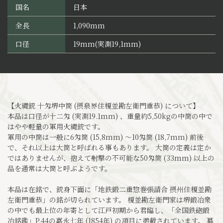
国名
日本
全長
1,090mm
口径
19mm(実測19,1mm)
【火縄銃 十匁堺中筒 (摂泉界住榎並勘左衛門重恭) について】
本品は口径が十二匁 (実測19.1mm) 、重量約5,50kgの中筒の中で
はやや軽量の軍用火縄銃です。
軍用の中筒は一般に6匁筒 (15,8mm) ～10匁筒 (18,7mm) 前後
で、それ以上は大筒と呼ばれる事もあります。 大筒の定義は定か
ではありませんが、抱えて射撃の不可能な50匁筒 (33mm) 以上の
品を通常は大筒と呼ぶようです。
本品は在銘で、銃身下面に「地鉄鍛二重惣巻張請合 摂州住榎並勘
左衛門重恭」の銘が切られています。 榎並勘左衛門家は堺鍛冶衆
の中でも最上位の年寄として江戸初期から君臨し、「全国鉄砲鍛
冶銘鑑」P.44の嘉永七年 (1854年) の項目に掲載されています。 幕