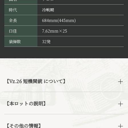
時代
冷戦期
全長
684mm(445mm)
口径
7,62mm×25
装弾数
32発
【Vz.26 短機関銃 について】
【本ロットの説明】
【その他の情報】