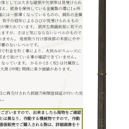
全体としては大きな破損や欠損等は見受けられ
言え、銃身を保持している金属製の環に1ヵ所
面には一部薄くなっているものの、銅系の金属
、若干の経年によるひびが見受けられるもの
が保たれています。 銃床左側面前部に若干の
れますが、さほど気にならないレベルのもので
れません。 地板取り付け部後部の木部にやや
影響のないレベルです。
態で引金を引く事により、火挟みがスムーズに
部まで抜けている事が確認できていません。
っています。 かるか (さく杖) は付属致し
大筒 (中筒) 同様に希少価値があります。
12日に再交付された銃砲刀剣類登録証が付いた完
ん。
でございますので、出来ましたら現物をご確認
銃とは異なり、作動する機械物ですので、作動
 通信販売でご購入される際は、詳細画像を十