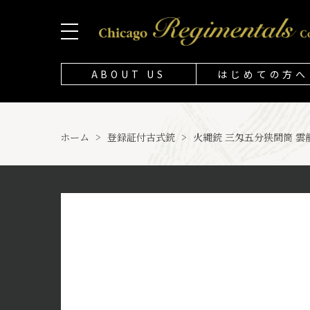
ABOUT US
はじめての方へ
ホーム
>
登録証付古式銃
>
火縄銃 三匁五分狭間筒 雲