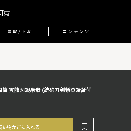
買取/下取
コンテンツ
間筒 雲龍図銀象嵌 (銃砲刀剣類登録証付