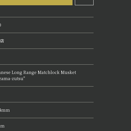
0
店
anese Long Range Matchlock Musket
zama-zutsu"
14mm
mm