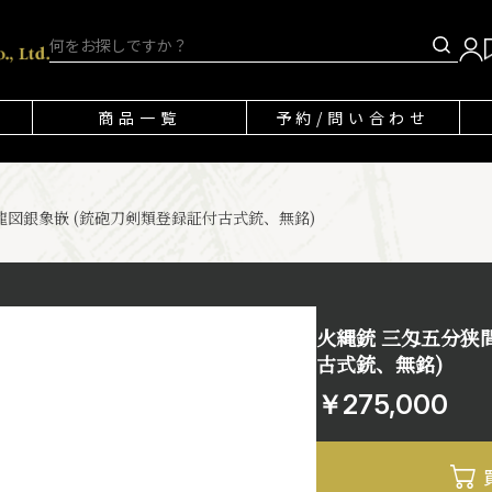
商品一覧
予約/問い合わせ
龍図銀象嵌 (銃砲刀剣類登録証付古式銃、無銘)
火縄銃 三匁五分狭
古式銃、無銘)
￥275,000