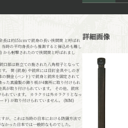
詳細画像
長は約151cmで銃身の長い挾間筒 と呼ばれ
、当時の平均身長から推測すると弾込めも難し
間) から射撃されたので挾間筒と呼ばれまし
 で、銃口部は筋立ての施された八角柑子となって
。 筒 (銃身) や銃床には目釘金具やしのぎ
本の胴金 (バンド) で銃身と銃床を固定されて
象った真鍮製の飾り板が4箇所に取り付けられ
金具が取り付けられています。 その他、銃床
られています。 カラクリは外カラクリとなっ
ド) が取り付けられていません。 (MM)
ますが、これは当時の日本における防錆方法で
がなかった日本では一般的なものでした。