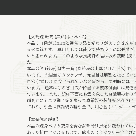
【火縄銃 細筒 (無銘) について】
本品は口径が13mmと通常の品と変わりがありませんが 全
る火縄銃です。 軍用としては徒歩で持ち歩くには長過ぎ
いと思われます。 このような長銃身の品は城の銃眼 (挾
た。
本品の筒 (銃身) は丸一角 (丸銃身の上部だけが平ら)
います。 先目当はタンケン形、元目当は筋割となっています
目穴 (目釘穴) が設けられていない事から、実射時には一
います。 通常はしのぎ目穴が位置する銃床側面には鳥を
ています。 また、銃床下面にも雲を象った真鍮製の飾り
両側面にも鳥や獅子等を象った真鍮製の装飾板が取り付け
ており、引金は真鍮製の輪引金で、用心金 (トリガー・ガー
【本個体の説明】
本品の銃身本品の銃身を含む鉄部分は黒錆に覆われてい
あった錆付けによるもので、欧米のようにブルー仕上げ