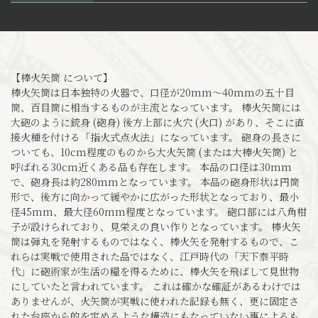
【棒火矢筒 について】
棒火矢筒は日本独特の火器で、口径が20mm～40mmの五十目
筒、百目筒に相当するものが主流となっています。 棒火矢筒には
大砲のように銃身 (砲身) 後方上部に火穴 (火口) があり、そこに直
接火種を付ける「指火式点火法」になっています。 砲身の長さに
ついても、10cm程度のものから大火矢筒 (または大棒火矢筒) と
呼ばれる30cm近くある品も存在します。 本品の口径は30mm
で、砲身長は約280mmとなっています。 本品の砲身形状は円筒
形で、後方に向かって緩やかに広がった形状となっており、最小
径45mm、最大径60mm程度となっています。 砲口部には八角柑
子が設けられており、見栄えの良い作りとなっています。 棒火矢
筒は弾丸を発射するものではなく、棒火矢を発射するもので、こ
れらは実戦で使用された品ではなく、江戸時代の「天下泰平時
代」に砲術家が生活の糧を得るために、棒火矢を飛ばして見世物
にしていたと言われています。 これは確かな確証があるわけでは
ありませんが、火矢筒が実戦に使われた記録も無く、更に固定さ
れた台座から的を定めるような構造にもなっていない事によるも