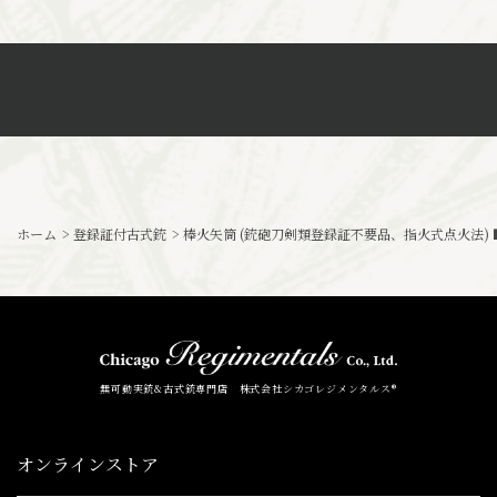
ホーム
>
登録証付古式銃
>
棒火矢筒 (銃砲刀剣類登録証不要品、指火式点火法) 
無可動実銃&古式銃専門店 株式会社シカゴレジメンタルス®
オンラインストア