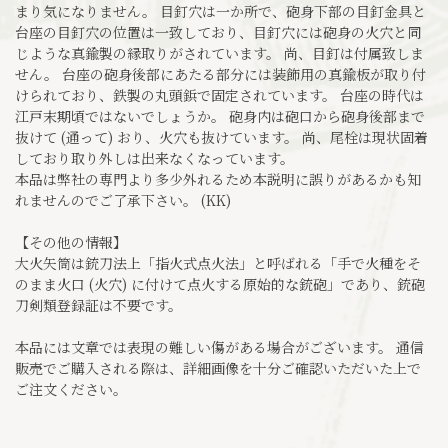
まり気になりません。 目釘穴は一か所で、砲身下部の目釘金具と
台座の目釘穴の位置は一致しており、目釘穴には砲身の火穴と同
じような真鍮製の縁取りがされています。 尚、目釘は付属致しま
せん。 台座の砲身後部にあたる部分には装飾用の真鍮板が取り付
けられており、鉄製の丸頭鋲で固定されています。 台座の時代は
江戸末期頃ではないでしょうか。 砲身内は砲口から砲身後部まで
抜けて (通って) おり、火穴も抜けています。 尚、尾栓は現状固着
しており取り外しは出来なくなっています。
本品は弊社の専門より多少外れるため本説明に誤りがあるかも知
れませんのでご了承下さい。 (KK)
【その他の情報】
大火矢筒は銃刀法上「指火式点火法」と呼ばれる「手で火種をそ
のまま火口 (火穴) に付けて点火する原始的な銃砲」であり、銃砲
刀剣類登録証は不要です。
本品には文章では表現の難しい傷がある場合がございます。 通信
販売でご購入される際は、詳細画像を十分ご確認いただいた上で
ご注文ください。