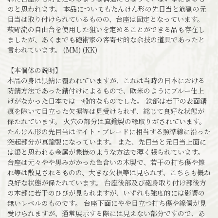
のと思われます。 本品についてもたんけん形の先目当と筋割の元
目当は取り付けられているものの、台座は固定となっています。
萩野流の自由台を使用した狙いを定めることができる品も存在し
ましたが、あくまでも砲術家の客寄せ的な余技の道具であったと
言われています。 (MM) (KK)
【本個体の説明】
本品の身は黒錆に覆われていますが、これは当時の日本における
防錆方法であった錆付けによるもので、欧米のようにブルー仕上
げがなかった日本では一般的なものでした。 鉄部は若干の表面錆
痕を除いて目立った欠損等は見受けられず、総じて良好な状態が
保たれています。 火穴の部分は真鍮製の縁取りがされています。
たんけん形の先目当はサイト・ブレードに相当する照準線に沿った
突起部分が真鍮製になっています。 また、先目当と元目当上面に
は銀と思われる金属が象嵌のような方法で薄く張られています。
台座は元々やや黒みがかった色合いの木製で、若干の打ち傷や擦
れ等は散見されるものの、大きな欠損等は見られず、こちらも概ね
良好な状態が保たれています。 台座後部及び砲身取り付け部後方
の木部に若干のひびが見られますが、いずれも強度的には影響の
無いレベルのものです。 台座下面にやや目立つ打ち傷や線傷が見
受けられますが、通常展示する際には見えない部分ですので、あ