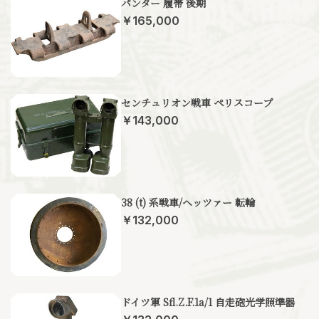
パンター 履帯 後期
￥165,000
センチュリオン戦車 ペリスコープ
￥143,000
38 (t) 系戦車/ヘッツァー 転輪
￥132,000
ドイツ軍 Sfl.Z.F.1a/1 自走砲光学照準器