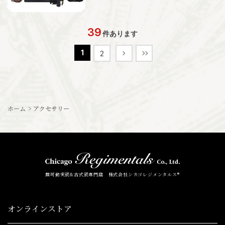
39
件あります
1
2
ホーム
>
アクセサリー
無可動実銃&古式銃専門店 株式会社シカゴレジメンタルス®
オンラインストア