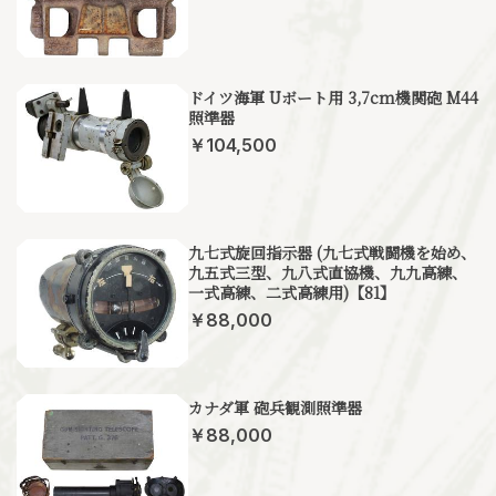
ドイツ海軍 Uボート用 3,7cm機関砲 M44
照準器
￥104,500
九七式旋回指示器 (九七式戦闘機を始め、
九五式三型、九八式直協機、九九高練、
一式高練、二式高練用)【81】
￥88,000
カナダ軍 砲兵観測照準器
￥88,000