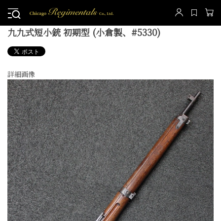
九九式短小銃 初期型 (小倉製、#5330)
詳細画像