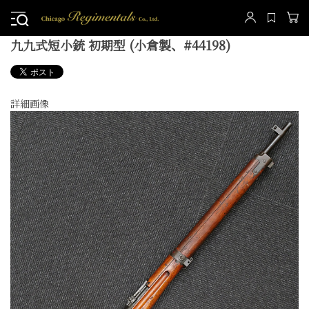
九九式短小銃 初期型 (小倉製、#44198)
詳細画像