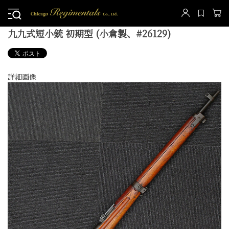
九九式短小銃 初期型 (小倉製、#26129)
詳細画像