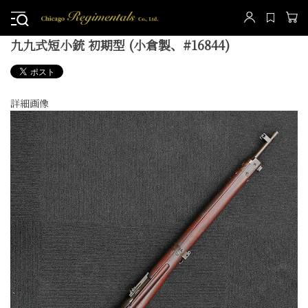
九九式短小銃 初期型 (小倉製、#16844)
詳細画像