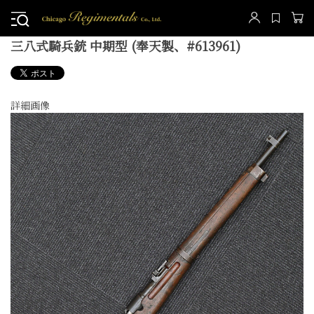
三八式騎兵銃 中期型 (奉天製、#613961)
詳細画像