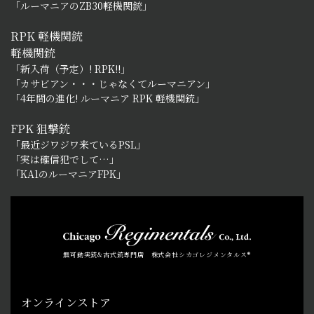
「ルーマニアのZB30軽機関銃」
RPK 軽機関銃
軽機関銃
「新入荷（予定）! RPK!!」
「カサビアン・・・じゃなくてルーマニアン」
「4年間の進化! ルーマニア RPK 軽機関銃」
FPK 狙撃銃
「最近ジワジワ来ているPSL」
「実は確信犯でして…」
「KA1のルーマニアFPK」
無可動実銃&古式銃専門店 株式会社シカゴレジメンタルス®
オンラインストア