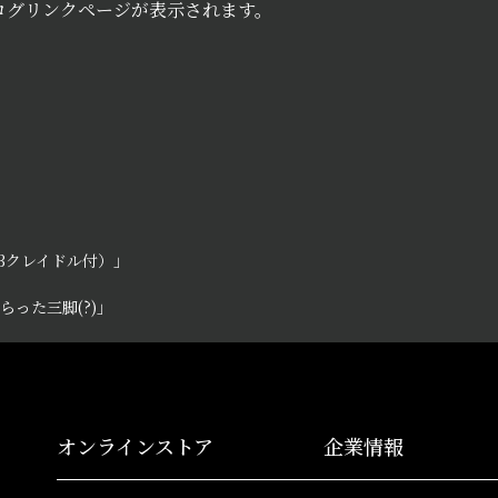
ログリンクページが表示されます。
/3クレイドル付）」
った三脚(?)」
オンラインストア
企業情報