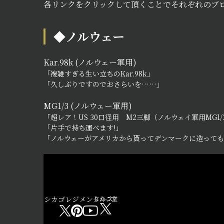
各リンクをクリックして頂くことでそれぞれのブ
◆ノルウェー
Kar.98k (ノルウェー軍用)
「複雑すぎる生い立ちのKar.98k」
「久しぶりですのでおさらいを……」
MG1/3 (ノルウェー軍用)
「超レア！US 30口径用 M2三脚（ノルウェイ軍用MG1
「片手で持ち運べます!」
「ノルウェーがアメリカから貰ってデンマークに造ってもら
シカゴレジメンタルス
しかご堂