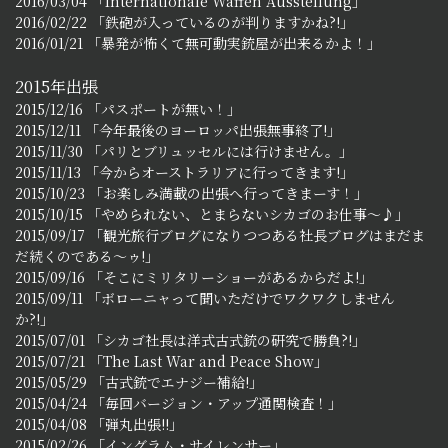
2016/03/04 「Internationale Waffen Ausstellung」
2016/02/22 「鉄砲が入っているのが判りますかね?!」
2016/01/21 「暴発が怖くて無可動実銃屋が出来るかよ！」
2015年出張
2015/12/16 「パスポートが無い！」
2015/12/11 「今年最後のヨーロッパ出張無事終了!」
2015/11/30 「パリとブリュッセルには行けません。」
2015/11/13 「今からオーストラリアに行ってきます!」
2015/10/23 「お楽しみ満載の出張へ行ってきまーす！」
2015/10/15 「やめられない、とまらないシカゴのお仕事～♪」
2015/09/17 「観光旅行ブログになりつつある社長ブログはまだま
だ続くのである～ゥ!」
2015/09/16 「そこにミリタリーショーがあるからだよ!」
2015/09/11 「ボローニャって聞いただけでワクワクしません
か?!」
2015/07/01 「シカゴ社長は洋式古式銃の研究で勝負?!」
2015/07/21 「The Last War and Peace Show」
2015/05/29 「古式銃でエナジー補給!」
2015/04/24 「毎回バージョン・アップ通関検査！」
2015/04/08 「弾丸出張!!」
2015/02/26 「イングラム・サイレンサー」