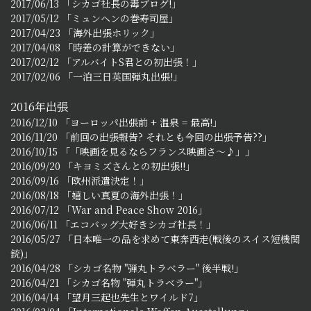
2017/06/13 「シカゴ社長の毒ブログ!」
2017/05/12 「ミュンヘンの巻寿司屋」
2017/04/23 「海外出張ホリック」
2017/04/08 「時差の計算ができない」
2017/02/12 「アルバイトS君との初出張！」
2017/02/06 「一泊三日英国弾丸出張!」
2016年出張
2016/12/10 「ヨーロッパ出張前 + 温泉 = 最高!」
2016/11/20 「前回の出張報告? それとも今回の出張予告??」
2016/10/15 「「映画を見るならフランス映画さ～♪」」
2016/09/20 「キヨミズさんとの初出張!!」
2016/09/16 「欧州派遣決定！」
2016/08/18 「嬉しい真夏の海外出張！」
2016/07/12 「War and Peace Show 2016」
2016/06/11 「エコバッグ大好きシカゴ社長！」
2016/05/27 「日本唯一の品を求めて東奔西走(戦後のスイス短機関
銃)」
2016/04/28 「シカゴ名物 "弾丸トラベラー" 後半戦!」
2016/04/21 「シカゴ名物 "弾丸トラベラー"」
2016/04/14 「望月三起也先生とワイルド7」