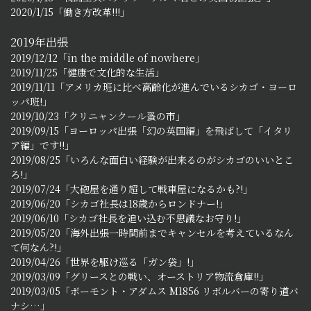
2020/1/15「働き方改革!!!」
2019年出張
2019/12/12「in the middle of nowhere」
2019/11/25「健康で文化的な生活」
2019/11/11「アメリカ班に比べ高齢化が進んでいるシカゴ・ヨーロ
ッパ班!」
2019/10/23「クリニャンクール蚤の市」
2019/09/15「ヨーロッパ出張「幻の英国編」を飛ばして「イタリ
ア編」です!!」
2019/08/25「いろんな面白い経験が出来るのがシカゴのいいとこ
ろ!」
2019/07/24「大砲屋を通り超して戦車屋になるかも?!」
2019/06/20「シカゴ社長は18歳からロンドナー!」
2019/06/10「シカゴ社長を追い込む不思議なお守り!」
2019/05/20「海外出張一時間前までキャンセルを考えているなん
て何なん?!」
2019/04/26「世界を駆け巡る「ガン袋」!」
2019/03/09「グリースとの戦い、オーストリア物流倉庫!!」
2019/03/05「ボーモント・アダムス M1856 リボルバーの寄り道バ
ナシ…」