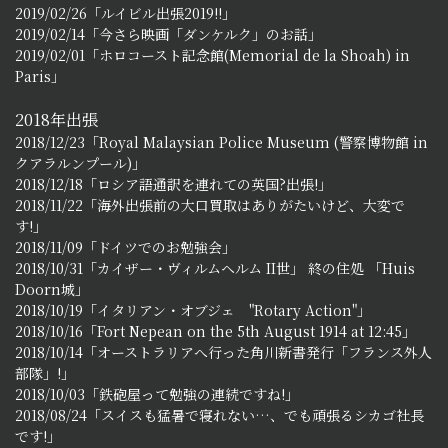
2019/02/26「ルイビル出張2019!!」
2019/02/14「今さら映画「ダンケルク」のお話」
2019/02/01「ホロコースト記念館(Memorial de la Shoah) in
Paris」
2018年出張
2018/12/23「Royal Malaysian Police Museum (警察博物館 in
クアラルンプール)」
2018/12/18「ロシア語通訳を連れての英国?出張!」
2018/11/22「海外出張前の大口買取はありがたいけど、大変で
す!」
2018/11/09「ドイツでのお勉強会」
2018/10/31「カイザー・ヴィルムヘルム II世」 終の住処 「Huis
Doorn城」
2018/10/19「イタリアン・オブジェ "Rotary Action"」
2018/10/16「Fort Nepean on the 5th August 1914 at 12:45」
2018/10/14「オーストラリアへ行った角川新書発行「フランス外人
部隊」!」
2018/10/03「鉄砲屋って勉強の連続ですね!」
2018/08/24「スイスも猛暑で寝れない…、でも頑張るシカゴ社長
です!」