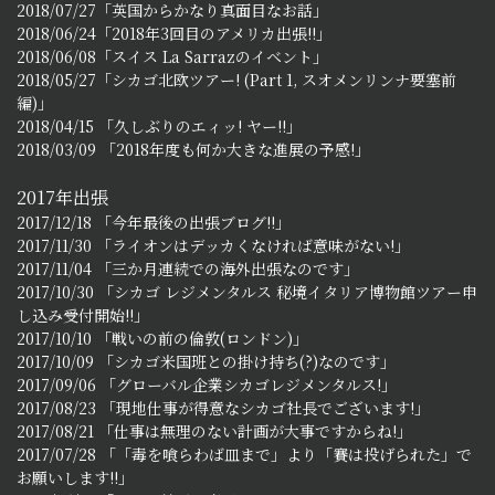
2018/07/27「英国からかなり真面目なお話」
2018/06/24「2018年3回目のアメリカ出張!!」
2018/06/08「スイス La Sarrazのイベント」
2018/05/27「シカゴ北欧ツアー! (Part 1, スオメンリンナ要塞前
編)」
2018/04/15 「久しぶりのエィッ! ヤー!!」
2018/03/09 「2018年度も何か大きな進展の予感!」
2017年出張
2017/12/18 「今年最後の出張ブログ!!」
2017/11/30 「ライオンはデッカくなければ意味がない!」
2017/11/04 「三か月連続での海外出張なのです」
2017/10/30 「シカゴ レジメンタルス 秘境イタリア博物館ツアー申
し込み受付開始!!」
2017/10/10 「戦いの前の倫敦(ロンドン)」
2017/10/09 「シカゴ米国班との掛け持ち(?)なのです」
2017/09/06 「グローバル企業シカゴレジメンタルス!」
2017/08/23 「現地仕事が得意なシカゴ社長でございます!」
2017/08/21 「仕事は無理のない計画が大事ですからね!」
2017/07/28 「「毒を喰らわば皿まで」より「賽は投げられた」で
お願いします!!」