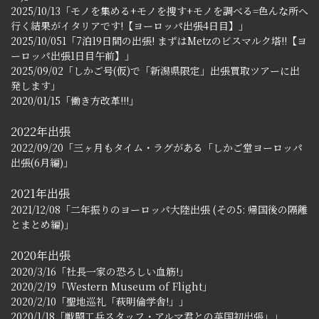
2025/10/13「モノを集める+モノを捜す+モノを調べる=色んな所へ
行く結果がイタリアです!【ヨーロッパ出張4日目】」
2025/10/051「7泊19日間の出張! まずはMetzのビスマルク塔!!【ヨ
ーロッパ出張1日目午前】」
2025/09/02「しかご号(仮)で「新潟県限定」出張買取ツアーに出
発します」
2020/01/15「働き方改革!!!」
2022年出張
2022/09/20「三ヶ月もタイム・ラグがある「しかご堂ヨーロッパ
出張(6月編)」
2021年出張
2021/12/08「二年振りのヨーロッパ大陸出張 (その5: 帰国後の隔離
とまとめ編)」
2020年出張
2020/3/16「社長一家の恐ろしい血筋!」
2020/2/19「Western Museum of Flight」
2020/2/10「聖地巡礼「萩明倫学舎!」」
2020/1/18「戦闘工兵スタッフ・アルマ君との英国初出張」」