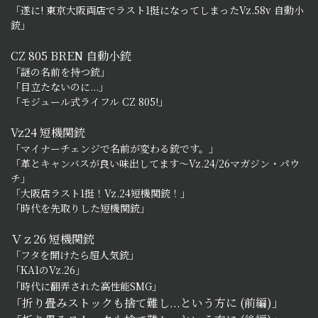
「遂に! 東京大阪両店でラスト1挺になってしまったVz.58v 自動小
銃」
CZ 805 BREN 自動小銃
「謎の名前を持つ銃」
「目立たないのに...」
「モジュール式ライフル CZ 805!」
Vz24 短機関銃
「マイナーチェンジで名前が変わる銃です。」
「革とキャンバスが良い味出してます～Vz.24/26マガジン・パウ
チ」
「大阪店ラスト1挺！Vz.24短機関銃！」
「時代を先取りした短機関銃」
Ｖｚ26 短機関銃
「フタを開けたら超人気銃」
「KA1のVz.26」
「時代に翻弄された高性能SMG」
「折り畳みストックも捨て難し...という方に (前編)」