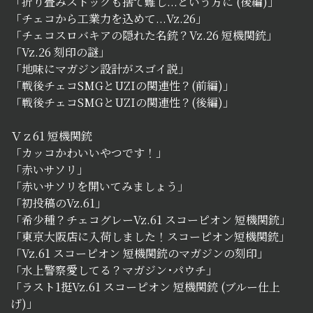
「折り畳みストックも捨て難し...という方に (後編)」
「チェコから工業力を込めて...Vz.26」
「チェコスロバキアの隠れた名銃？Vz.26 短機関銃」
「Vz.26 刻印の謎」
「地味にマガジン設計がスゴイ説」
「戦後チェコSMGとUZIの関連性？(前編)」
「戦後チェコSMGとUZIの関連性？(後編)」
Ｖｚ61 短機関銃
「カッコかわいいやつです！」
「赤いサソリ」
「赤いサソリを開いてみましょう」
「初投稿のVz.61」
「希少種？チェコグレーVz.61 スコーピオン 短機関銃」
「東京大阪店に入荷しました！スコーピオン短機関銃」
「Vz.61 スコーピオン 短機関銃のマガジンの刻印」
「水上警察愛してる？マガジン･パウチ」
「ラスト1挺Vz.61 スコーピオン 短機関銃 (ブルー仕上
げ)」