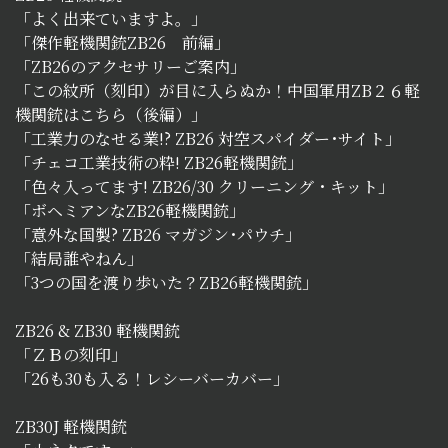
「よく出来ていますよ。」
「傑作軽機関銃ZB26 前編」
「ZB26のアクセサリーご案内」
「この紋所（刻印）が目に入らぬか！中国軍用ZB２６軽
機関銃はこちら（後編）」
「工業力のなせる業!? ZB26 対空スパイダー･サイト」
「チェコ工業技術の粋! ZB26軽機関銃」
「色々入ってます! ZB26/30 クリーニング・キット」
「ボヘミアンなZB26軽機関銃」
「意外な国製? ZB26 マガジン･パウチ」
「結局誰やねん」
「3つの国を渡り歩いた？ZB26軽機関銃」
ZB26 & ZB30 軽機関銃
「ＺＢの刻印」
「26も30も入る！レシーバーカバー」
ZB30J 軽機関銃