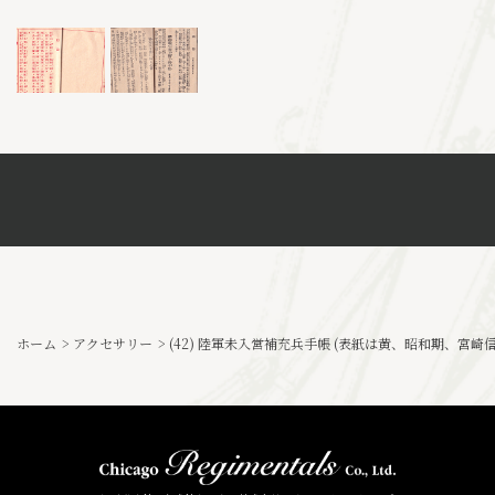
ホーム
>
アクセサリー
>
(42) 陸軍未入営補充兵手帳 (表紙は黄、昭和期、宮崎信