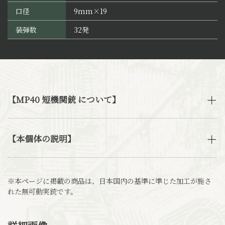
口径
9mm×19
装弾数
32発
【MP40 短機関銃 について】
【本個体の説明】
※本ページに掲載の商品は、日本国内の基準に準じた加工が施さ
れた無可動実銃です。