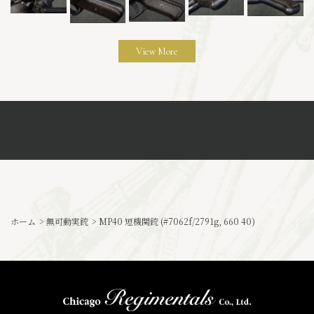
View More
ホーム
>
無可動実銃
>
MP40 短機関銃 (#7062f/2791g, 660 40)