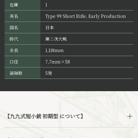
在庫
1
英名
Type 99 Short Rifle, Early Production
国名
日本
時代
第二次大戦
全長
1,118mm
口径
7,7mm×58
装弾数
5発
【九九式短小銃 初期型 について】