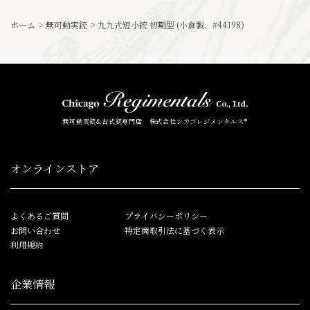
ホーム
>
無可動実銃
>
九九式短小銃 初期型 (小倉製、#44198)
無可動実銃&古式銃専門店 株式会社シカゴレジメンタルス®
オンラインストア
よくあるご質問
プライバシーポリシー
お問い合わせ
特定商取引法に基づく表示
利用規約
企業情報