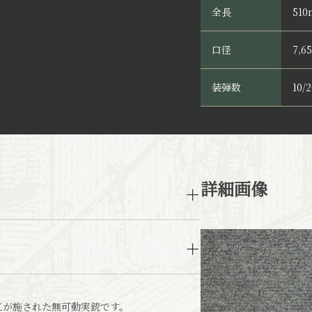
全長
51
口径
7,6
装弾数
10/
詳細画像
工が施された無可動実銃です。