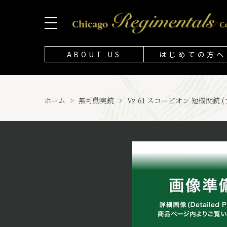
ABOUT US
はじめての方へ
ホーム
>
無可動実銃
>
Vz.61 スコーピオン 短機関銃 (