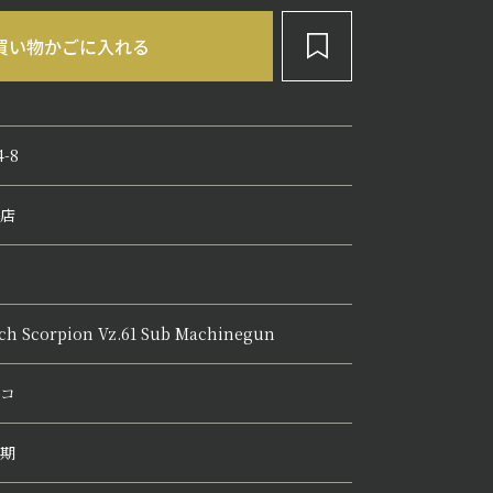
4-8
店
ch Scorpion Vz.61 Sub Machinegun
コ
期