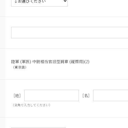
陸軍 (軍医) 中尉相当官旧型肩章 (縦襟用)(2)
（東京店）
［姓］
［名］
（全角で入力してください）