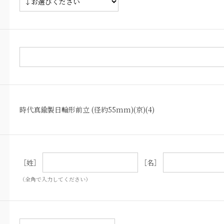
時代真鍮製日輪形前立 (径約55mm)(京)(4)
［姓］
［名］
（全角で入力してください）