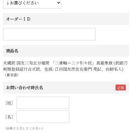
オーダーＩＤ
商品名
火縄銃 国友二匁五分細筒 「二重輪ニ二ツ引キ紋」真鍮象嵌 (銃砲刀
剣類登録証付古式銃、在銘: 江州国友彦佐右衛門 亮記、台師名入)
（東京店）
お問い合わせ時氏名
［姓］
［名］
（全角で入力してください）