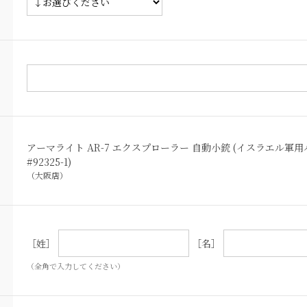
アーマライト AR-7 エクスプローラー 自動小銃 (イスラエル
#92325-1)
（大阪店）
［姓］
［名］
（全角で入力してください）