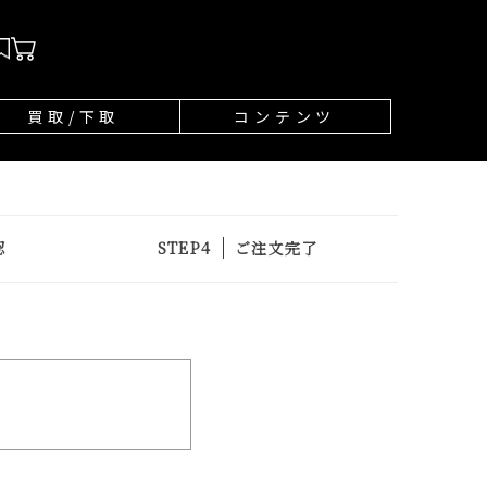
買取/下取
コンテンツ
認
ご注文完了