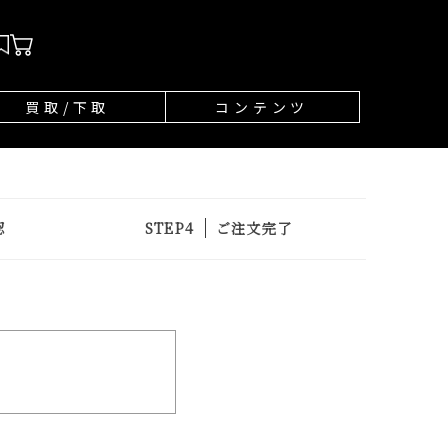
買取/下取
コンテンツ
認
ご注文完了