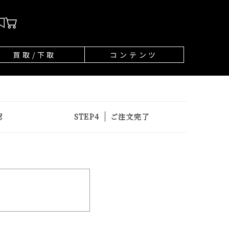
買取/下取
コンテンツ
認
ご注文完了