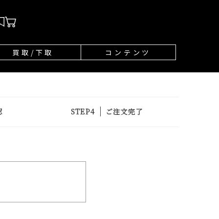
買取/下取
コンテンツ
認
ご注文完了