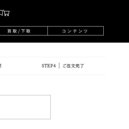
買取/下取
コンテンツ
認
ご注文完了