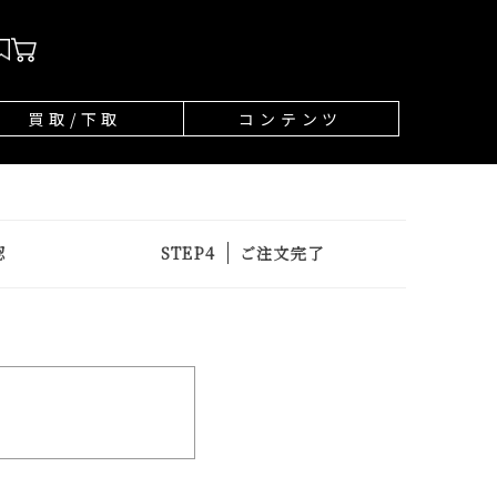
買取/下取
コンテンツ
認
ご注文完了