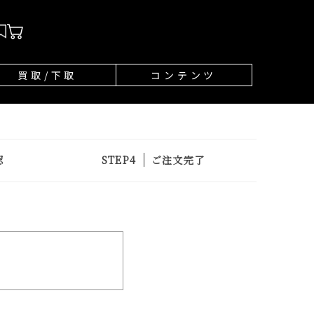
買取/下取
コンテンツ
認
ご注文完了