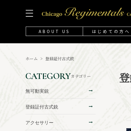
ABOUT US
はじめての方へ
ホーム
>
登録証付古式銃
登
CATEGORY
カテゴリー
無可動実銃
登録証付古式銃
アクセサリー