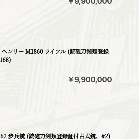
￥9,900,000
ms社 ヘンリー M1860 ライフル (銃砲刀剣類登録
68)
￥9,900,000
862 歩兵銃 (銃砲刀剣類登録証付古式銃、#2)