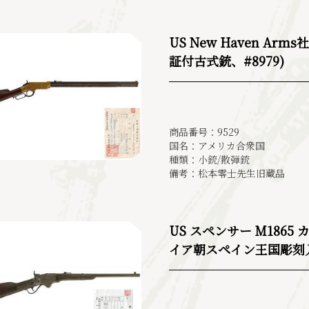
US New Haven Ar
証付古式銃、#8979)
商品番号：9529
国名：アメリカ合衆国
種類：小銃/散弾銃
備考：松本零士先生旧蔵品
US スペンサー M186
イア朝スペイン王国彫刻入、