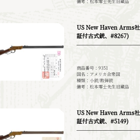
備考：松本零士先生旧蔵品
US New Haven Ar
証付古式銃、#8267)
商品番号：9351
国名：アメリカ合衆国
種類：小銃/散弾銃
備考：松本零士先生旧蔵品
US New Haven Ar
証付古式銃、#5149)