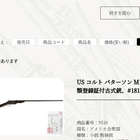
続きを読む
替え：
発売日
商品コード
商品名
価格(安い順)
件あります
US コルト パターソン 
類登録証付古式銃、#181
商品番号：9510
国名：アメリカ合衆国
種類：小銃/散弾銃