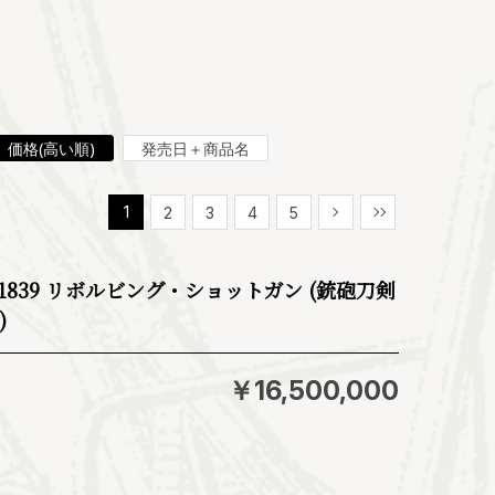
価格(高い順)
発売日＋商品名
1
2
3
4
5
次
最後
M1839 リボルビング・ショットガン (銃砲刀剣
)
￥16,500,000