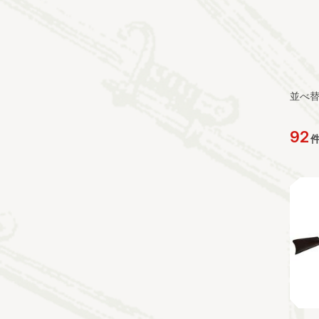
並べ
92