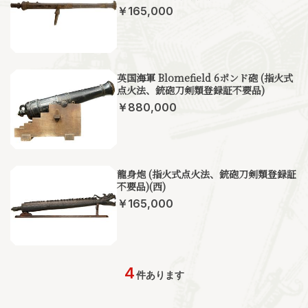
￥165,000
英国海軍 Blomefield 6ポンド砲 (指火式
点火法、銃砲刀剣類登録証不要品)
￥880,000
龍身炮 (指火式点火法、銃砲刀剣類登録証
不要品)(西)
￥165,000
4
件あります