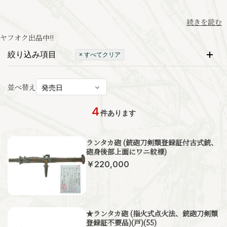
続きを読む
ヤフオク出品中
!!
絞り込み項目
× すべてクリア
並べ替え
4
件あります
ランタカ砲 (銃砲刀剣類登録証付古式銃、
砲身後部上面にワニ紋様)
￥220,000
★ランタカ砲 (指火式点火法、銃砲刀剣類
登録証不要品)(戸)(55)