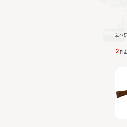
並べ
2
件