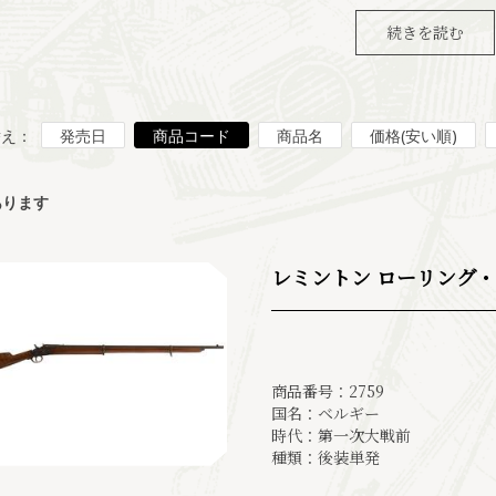
続きを読む
替え：
発売日
商品コード
商品名
価格(安い順)
あります
レミントン ローリング・ブ
商品番号：2759
国名：ベルギー
時代：第一次大戦前
種類：後装単発