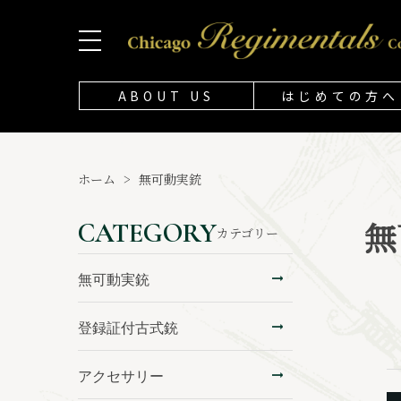
ABOUT US
はじめての方へ
ホーム
>
無可動実銃
無
CATEGORY
カテゴリー
無可動実銃
登録証付古式銃
アクセサリー