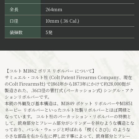
全長
264mm
口径
10mm (.36 Cal.)
装弾数
5発
【コルト M1862 ポリス リボルバー について】
サミュエル・コルト社 (Colt Patent Firearms Company、現在
のColt Firearms社) で1861年から1873年にかけて約28,000挺が
製造された、.36口径の管打式 (パーカッション式) シングル・アク
ションリボルバーです。
本銃の外観及び基本構造は、M1849 ポケット リボルバーやM1851
ネービー リボルバーといったコルト社製リボルバーとほぼ同様と
なっています。 コルト社のパーカッション・リボルバーの特徴と
して、銃身部分とフレーム部分がシリンダーを挟むような構造とな
っており、バレル・ウェッジと呼ばれる「楔 (くさび)」のような
小さな部品を右から左に押し出す事によって、銃身部分とフレー