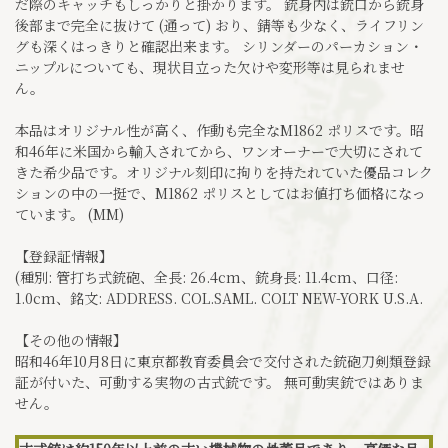
だ際のキャッチもしっかりと掛かります。 銃身内は銃口から銃身
後部まで完全に抜けて (通って) おり、錆等も少なく、ライフリン
グも深くはっきりと確認出来ます。 シリンダーのパーカション・
ニップルについても、現状目立った欠けや変形等は見られませ
ん。
本品はオリジナル性が高く、作動も完全なM1862 ポリスです。昭
和46年に米国から輸入されてから、ワンオーナーで大切にされて
きた希少品です。オリジナル刻印に拘りを持たれていた優品コレク
ションの中の一挺で、M1862 ポリスとしてはお値打ち価格になっ
ています。 (MM)
【登録証情報】
(種別: 管打ち式銃砲、全長: 26.4cm、銃身長: 11.4cm、口径:
1.0cm、銘文: ADDRESS. COL.SAML. COLT NEW-YORK U.S.A.
【その他の情報】
昭和46年10月8日に東京都教育委員会で交付された銃砲刀剣類登録
証が付いた、可動する実物の古式銃です。 無可動実銃ではありま
せん。