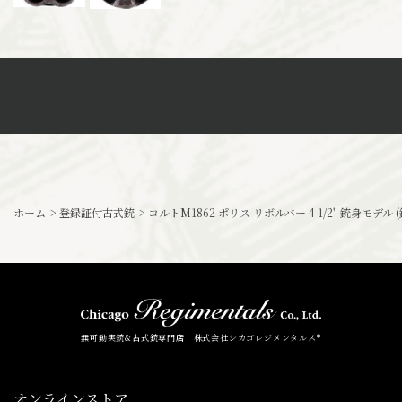
ホーム
>
登録証付古式銃
>
コルトM1862 ポリス リボルバー 4 1/2" 銃身モデル
無可動実銃&古式銃専門店 株式会社シカゴレジメンタルス®
オンラインストア