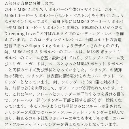
ム部分が容易に分離します。
コルト M1862 ポリス リボルバーの全体のデザインは、コルト
M1861 ネービー リボルバー (ベルト・ピストル) を小型化したよう
なデザインとなっており、銃身下部にはM1860 アーミー リボルバ
ーやM1861 ネービー リボルバーと同様の、回転軸のネジが不要な
"Creeping Lever" と呼ばれるタイプのローディング・レバーを備
えています。 このローディング・レバーは、当時コルト社の製造
監督であったElijah King Rootによりデザインされたものです。
尚、M1862 ポリス リボルバーのフレームは、M1849 ポケット リ
ボルバーのフレームを基に設計されており、グリップ・フレーム及
びトリガー・ガードは、ベースとなったM1849 ポケット リボルバ
ーと同様のサイズ及び形状となっていました。 シリンダーの装弾
数は5発で、シリンダーは表面に溝が設けられたフルーテッド・シ
リンダーとなっています。 尚、シリンダーは.36口径に対応する
為、前部の2/3を肉厚にして、ボア・アップが行われています。 ま
た、これに伴い、フレームとシリンダーが干渉するのを避ける目的
で、フレームの一部 (シリンダー下部と接する部分) が一段低くな
っています。 本モデルのように前半部のみにフルートが施された
シリンダーを米国ではハーフ・フルーテッド・シリンダーと呼んで
おり、数あるコルト社製リボルバーの中でも本モデルが唯一のハー
フ・フルーテッド・シリンダーを備えたモデルとなっています。