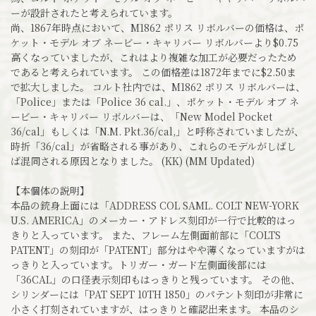
ーが設計されたと考えられています。
尚、1867年時点において、M1862 ポリス リボルバーの価格は、ポ
ケット・モデル オブ ネービー・キャリバー リボルバーより$0.75
高くなっていましたが、これはより複雑な加工が必要だったため
であると考えられています。 この価格差は1872年までに$2.50ま
で拡大しました。 コルト社内では、M1862 ポリス リボルバーは、
「Police」または「Police 36 cal.」、ポケット・モデル オブ ネ
ービー・キャリバー リボルバーは、「New Model Pocket
36/cal」もしくは「N.M. Pkt.36/cal,」と呼称されていましたが、
時折「36/cal」が省略される事があり、これらのモデルがしばし
ば混同される原因となりました。 (KK) (MM Updated)
【本個体の説明】
本品の銃身上面には「ADDRESS COL SAML. COLT NEW-YORK
U.S. AMERICA」のメーカー・アドレス刻印が一行で比較的はっ
きりと入っています。 また、フレーム左側面前部に「COLTS
PATENT」の刻印が「PATENT」部分はやや薄くなっていますがは
っきりと入っています。トリガー・ガード左側面後部には
「36CAL」の口径表示刻印もはっきりと残っています。 その他、
シリンダーには「PAT SEPT 10TH 1850」のパテント刻印が非常に
小さく打刻されていますが、はっきりと確認出来ます。 本品のシ