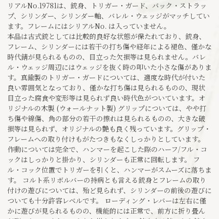
リアルNo.19781は、銃身、トリガー・ガード、バック・ストラッ
プ、シリンダー、シリンダー軸、バレル・ウェッジがマッチしてい
ます。フレームにはシリアルNo. は入っていません。
本品は古式銃としては比較的良好な状態が保たれており、銃身、
フレーム、シリンダーには若干の打ち傷や経年による褪色、僅かな
時代錆が見られるものの、目立った欠損等は見られません。バレ
ル・ウェッジ周辺にはウェッジを抜く時の叩いた小さな傷がありま
す。真鍮製のトリガー・ガードについては、適度な時代が付いた
良い雰囲気となっており、僅かな打ち傷は見られるものの、現状
目立った腐食や変形等は見られず良い時代色がついています。オ
リジナルの木製 (ウォールナット製) グリップについては、やや打
ち傷や線傷、角の部分の若干の擦れは見られるものの、大きな破
損等は見られず、オリジナルの艶も良く残っています。グリップ・
フレームへの取り付けもがたつきもなくしっかりとしています。
作動については完全で、ハンマーを起こした際のハーフ/フル・コ
ックはしっかりと掛かり、シリンダーも正常に回転します。 フ
ル・コック位置でトリガーを引くと、ハンマーがスムーズに落ちま
す。 コルト系リボルバーの持病とも言える銃身とフレームの取り
付けの遊びについては、殆ど見られず、シリンダーの前後の遊びに
ついても十分許容レベルです。 ローディング・レバーは左右に僅
かに遊びが見られるものの、機能的には正常で、前方に折り畳ん