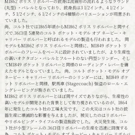
M1862 ポリス リボルバーの銃身は流線形の流れるようなラウンド
(丸型) ・バレルとなっており、銃身長は3 1/2インチ、4 1/2イン
チ、5 1/2インチ、6 1/2インチの4種類のバリエーションが用意され
ていました。
尚、コルト社では1865年頃からM1862 ポリス リボルバーと同サイ
ズで.36口径 5連発のコルト ポケット・モデル オブ ネービー・キ
ャリバー リボルバーと呼ばれるモデルの製造も行われました。 同
モデルもM1862 ポリス リボルバーと同様に、M1849 ポケット リ
ボルバーのフレームをベースに設計されていましたが、より生産性
の高いオクタゴン・バレルとフルートのない円型シリンダー、そし
てM1849 ポケット リボルバーと同様のローディング・レバーを備
えたモデルとなっていました。 尚、コルト ポケット・モデル オブ
ネービー・キャリバー リボルバーのシリンダーには、M1849 ポケ
ット リボルバーと同様、駅馬車 (Stagecoach) 強盗のロール・エ
ングレービングが施されていました。
M1862 ポリス リボルバーとほぼ同サイズでありながら、生産性の
高いモデルが開発された背景として有力視されているのが、1864
年に発生したコルト社の工場火災です。 この火災はコルト社の銃
器生産に壊滅的な影響を与えましたが、被災したのはリボルバー
やリボルビング・ライフルの製造施設でした。 火災発生後、コル
ト社が小型フレームの.36口径リボルバーの生産を迅速に回復する
為、コルト ポケット・モデル オブ ネービー・キャリバー リボルバ