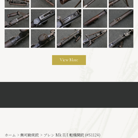
View More
ホーム
>
無可動実銃
>
ブレン Mk II/I 軽機関銃 (#S1124)