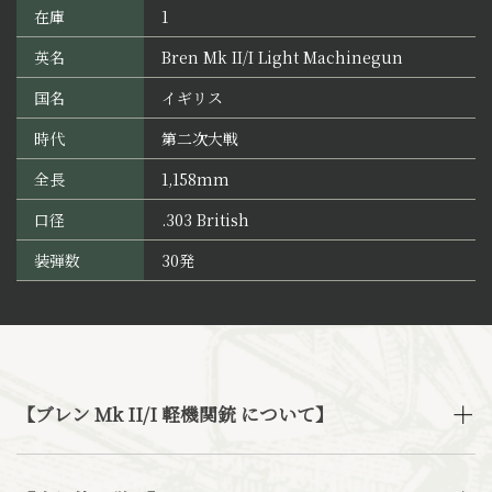
在庫
1
英名
Bren Mk II/I Light Machinegun
国名
イギリス
時代
第二次大戦
全長
1,158mm
口径
.303 British
装弾数
30発
【ブレン Mk II/I 軽機関銃 について】