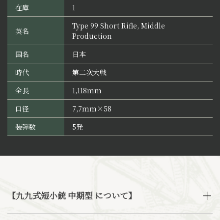
在庫
1
Type 99 Short Rifle, Middle
英名
Production
国名
日本
時代
第二次大戦
全長
1,118mm
口径
7,7mm×58
装弾数
5発
【九九式短小銃 中期型 について】