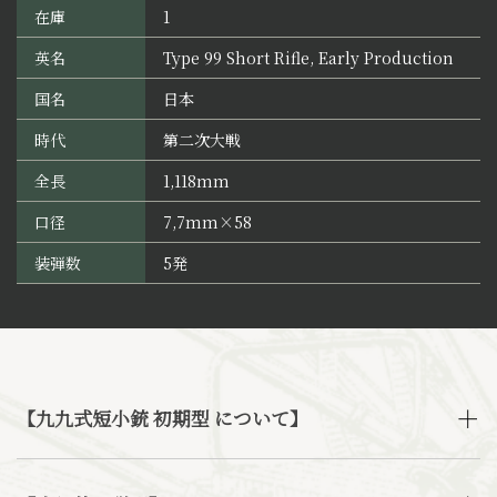
在庫
1
英名
Type 99 Short Rifle, Early Production
国名
日本
時代
第二次大戦
全長
1,118mm
口径
7,7mm×58
装弾数
5発
【九九式短小銃 初期型 について】