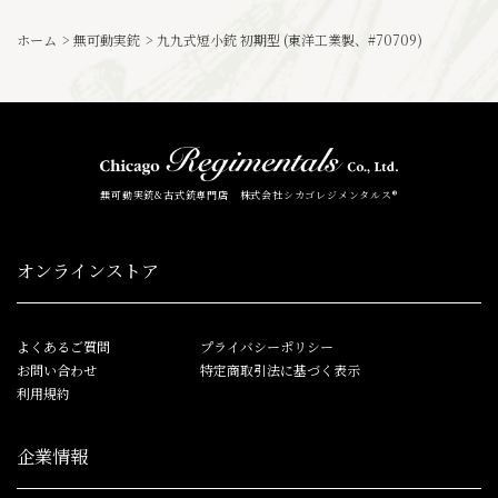
ホーム
>
無可動実銃
>
九九式短小銃 初期型 (東洋工業製、#70709)
無可動実銃&古式銃専門店 株式会社シカゴレジメンタルス®
オンラインストア
よくあるご質問
プライバシーポリシー
お問い合わせ
特定商取引法に基づく表示
利用規約
企業情報