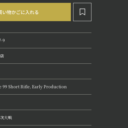
7-9
店
e 99 Short Rifle, Early Production
次大戦