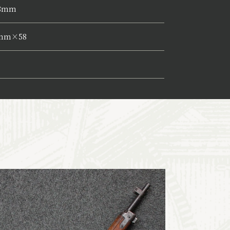
18mm
7mm×58