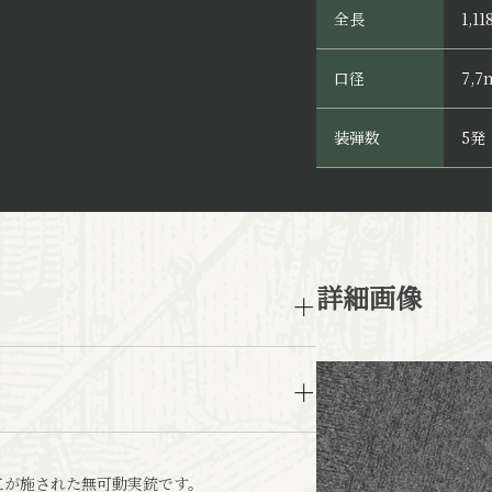
全長
1,1
口径
7,
装弾数
5発
詳細画像
工が施された無可動実銃です。