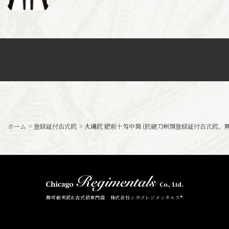
ホーム
>
登録証付古式銃
>
火縄銃 肥前十匁中筒 (銃砲刀剣類登録証付古式銃、無銘)
無可動実銃&古式銃専門店 株式会社シカゴレジメンタルス®