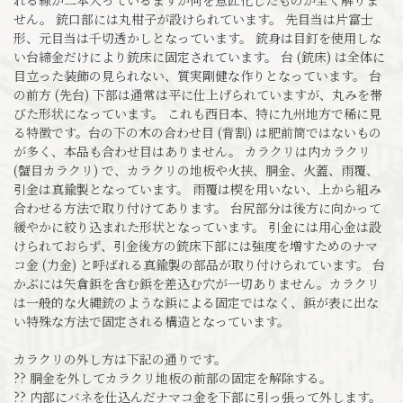
せん。 銃口部には丸柑子が設けられています。 先目当は片富士
形、元目当は千切透かしとなっています。 銃身は目釘を使用しな
い台締金だけにより銃床に固定されています。 台 (銃床) は全体に
目立った装飾の見られない、質実剛健な作りとなっています。 台
の前方 (先台) 下部は通常は平に仕上げられていますが、丸みを帯
びた形状になっています。 これも西日本、特に九州地方で稀に見
る特徴です。台の下の木の合わせ目 (背割) は肥前筒ではないもの
が多く、本品も合わせ目はありません。 カラクリは内カラクリ
(蟹目カラクリ) で、カラクリの地板や火挟、胴金、火蓋、雨覆、
引金は真鍮製となっています。 雨覆は楔を用いない、上から組み
合わせる方法で取り付けてあります。 台尻部分は後方に向かって
緩やかに絞り込まれた形状となっています。 引金には用心金は設
けられておらず、引金後方の銃床下部には強度を増すためのナマ
コ金 (力金) と呼ばれる真鍮製の部品が取り付けられています。 台
かぶには矢倉鋲を含む鋲を差込む穴が一切ありません。カラクリ
は一般的な火縄銃のような鋲による固定ではなく、鋲が表に出な
い特殊な方法で固定される構造となっています。
カラクリの外し方は下記の通りです。
?? 胴金を外してカラクリ地板の前部の固定を解除する。
?? 内部にバネを仕込んだナマコ金を下部に引っ張って外します。