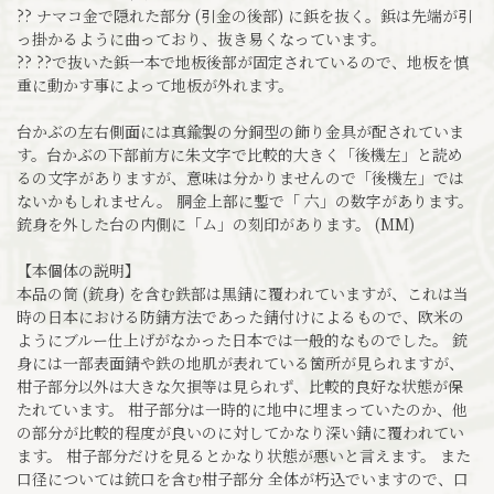
?? ナマコ金で隠れた部分 (引金の後部) に鋲を抜く。鋲は先端が引
っ掛かるように曲っており、抜き易くなっています。
?? ??で抜いた鋲一本で地板後部が固定されているので、地板を慎
重に動かす事によって地板が外れます。
台かぶの左右側面には真鍮製の分銅型の飾り金具が配されていま
す。台かぶの下部前方に朱文字で比較的大きく「後機左」と読め
るの文字がありますが、意味は分かりませんので「後機左」では
ないかもしれません。 胴金上部に鏨で「 六」の数字があります。
銃身を外した台の内側に「ム」の刻印があります。 (MM)
【本個体の説明】
本品の筒 (銃身) を含む鉄部は黒錆に覆われていますが、これは当
時の日本における防錆方法であった錆付けによるもので、欧米の
ようにブルー仕上げがなかった日本では一般的なものでした。 銃
身には一部表面錆や鉄の地肌が表れている箇所が見られますが、
柑子部分以外は大きな欠損等は見られず、比較的良好な状態が保
たれています。 柑子部分は一時的に地中に埋まっていたのか、他
の部分が比較的程度が良いのに対してかなり深い錆に覆われてい
ます。 柑子部分だけを見るとかなり状態が悪いと言えます。 また
口径については銃口を含む柑子部分 全体が朽込でいますので、口