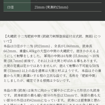
口径
21mm (実測約21mm)
【火縄銃 十二匁肥前中筒 (銃砲刀剣類登録証付古式銃、無銘) につ
いて】
本品は口径が十二匁 (約21mm) 、全長が1,060mm、銃身長
662mm、重量6,40kgの大型の中筒の火縄銃で、抱きかかえるよ
うにして射撃をしました。 軍用の中筒は6匁筒 (15,8mm) ～10匁
筒 (18,7mm) 前後で、それ以上は大筒と呼ばれる事もあります。
大筒の定義は定かではありませんが、抱えて射撃の不可能な50匁
筒 (33mm) 以上の品を通常は大筒と呼ぶようです。 本品はその重
量から大筒と勘違いする程の立派な品です。名称を「肥前中筒」
としましたが、確定できる根拠は少ないです。
本品の筒 (銃身) は後方に向かって緩やかに広がった形状の丸銃身
です。 銃身前部の最も細い部分の外径は32mmで、後部の最も太
い部分の外径は約42mmになっています。 銃身には銀象嵌と思わ
れる線が二本入っているますが何を意匠化したものか全く解りま