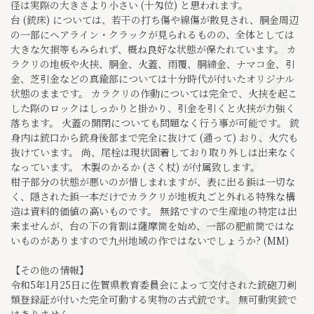
径は実際の大きさより小さい (十匁位) と思われます。
台 (銃床) については、若干の打ち傷や線傷が散見され、胴金周辺
の一部にヘアライン・クラックが見られるものの、全体としては
大きな欠損等もみられず、概ね良好な状態が保たれています。 カ
ラクリの地板や火挟、胴金、火蓋、雨覆、胴締金、ナマコ金、引
金、芝引金などの真鍮部については十分時代が付いたオリジナル
状態のままです。 カラクリの作動については完全で、火挟を起こ
した際のロックはしっかりと掛かり、引金を引くと火挟が力強く
落ちます。 火蓋の開閉についても問題なく行う事が可能です。 銃
身内は銃口から銃身後部まで完全に抜けて (通って) おり、火穴も
抜けています。 尚、尾栓は現状固着しており取り外しは出来なく
なっています。 木製のかるか (さく杖) が付属致します。
柑子部分の状態が悪いのが惜しまれますが、表に出る鋲は一切な
く、隠された鋲一本だけでカラクリが地板丸ごと外れる特殊な構
造は資料的価値の高いものです。 無銘ですので生産地の特定は出
来ませんが、台の下の背割は薩摩筒を始め、一部の肥前筒ではな
いものがありますので九州地域の作ではないでしょうか? (MM)
【その他の情報】
令和5年1月25日に佐賀県教育委員会によって交付された銃砲刀剣
類登録証が付いた完全可動する実物の古式銃です。 無可動実銃で
はありません。