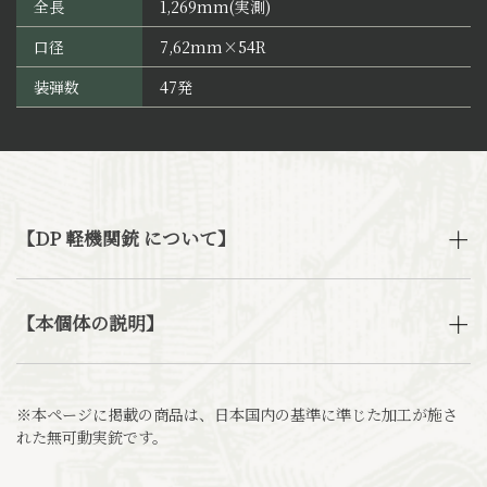
全長
1,269mm(実測)
口径
7,62mm×54R
装弾数
47発
【DP 軽機関銃 について】
【本個体の説明】
※本ページに掲載の商品は、日本国内の基準に準じた加工が施さ
れた無可動実銃です。