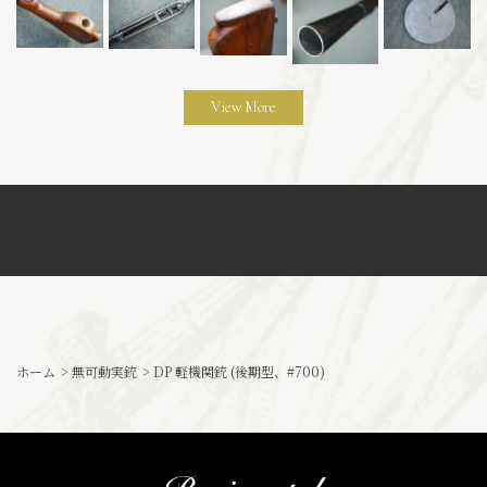
View More
ホーム
>
無可動実銃
>
DP 軽機関銃 (後期型、#700)