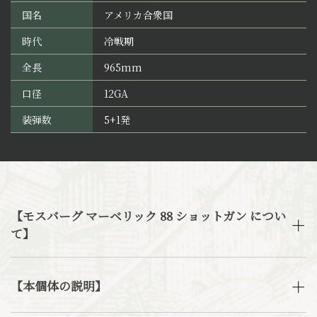
国名
アメリカ合衆国
時代
冷戦期
全長
965mm
口径
12GA
装弾数
5+1発
【モスバーグ マーベリック 88 ショットガン につい
て】
【本個体の説明】