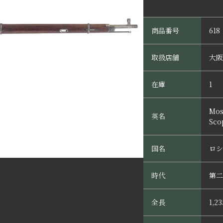
商品番号
618
取扱店舗
大阪
在庫
1
Mos
英名
Sco
国名
ロシ
時代
第二
全長
1,2