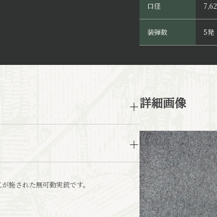
口径
7,
装弾数
5発
詳細画像
工が施された無可動実銃です。