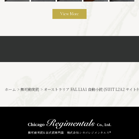
View More
ホーム
>
無可動実銃
>
オーストラリア FAL L1A1 自動小銃 (SUIT L2A2 サイト付
無可動実銃&古式銃専門店 株式会社シカゴレジメンタルス®