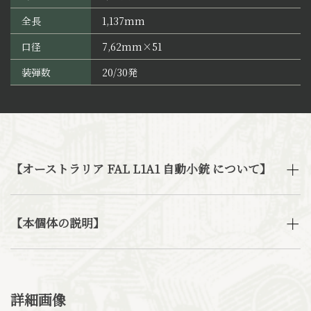
全長
1,137mm
口径
7,62mm×51
装弾数
20/30発
【オーストラリア FAL L1A1 自動小銃 について】
【本個体の説明】
詳細画像