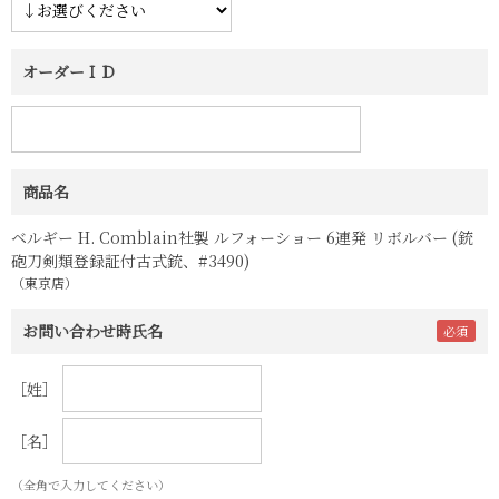
オーダーＩＤ
商品名
ベルギー H. Comblain社製 ルフォーショー 6連発 リボルバー (銃
砲刀剣類登録証付古式銃、#3490)
（東京店）
お問い合わせ時氏名
［姓］
［名］
（全角で入力してください）