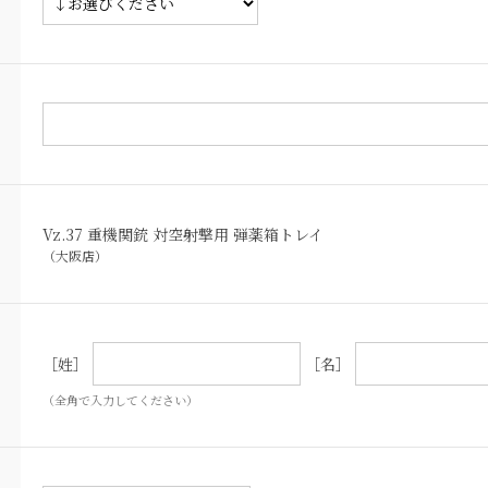
Vz.37 重機関銃 対空射撃用 弾薬箱トレイ
（大阪店）
［姓］
［名］
（全角で入力してください）